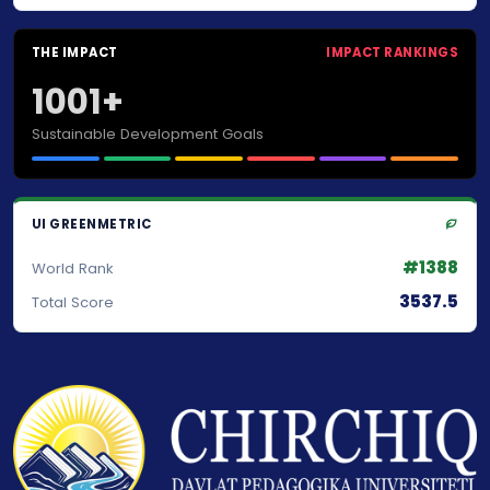
THE IMPACT
IMPACT RANKINGS
1001+
Sustainable Development Goals
UI GREENMETRIC
#1388
World Rank
3537.5
Total Score