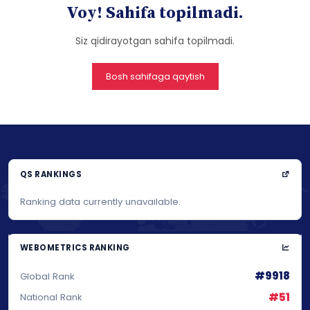
Voy! Sahifa topilmadi.
Siz qidirayotgan sahifa topilmadi.
Bosh sahifaga qaytish
QS RANKINGS
Ranking data currently unavailable.
WEBOMETRICS RANKING
#9918
Global Rank
#51
National Rank