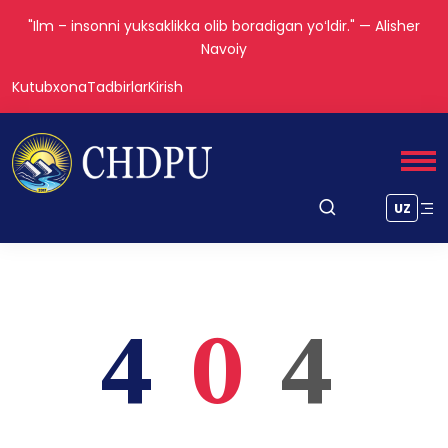
"Ilm – insonni yuksaklikka olib boradigan yoʻldir." — Alisher
Navoiy
Kutubxona
Tadbirlar
Kirish
UZ
4
0
4