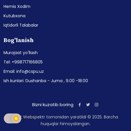
Hemis Xodim
Kutubxona
Iqtidorli Talabalar
Bog'lanish
Murojaat yo'llash
Tel: +998717166805
Email: info@cspu.uz
Ish kunlari: Dushanba - Juma , 9.00 -18:00
Bizni kuzatib boring
Sayt Webspektr tomonidan yaratildi © 2025. Barcha
huquqlar himoyalangan.