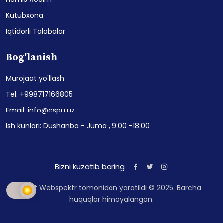
Kutubxona
Iqtidorli Talabalar
Bog'lanish
Murojaat yo'llash
Tel: +998717166805
Email: info@cspu.uz
Ish kunlari: Dushanba - Juma , 9.00 -18:00
Bizni kuzatib boring
Sayt Webspektr tomonidan yaratildi © 2025. Barcha
huquqlar himoyalangan.