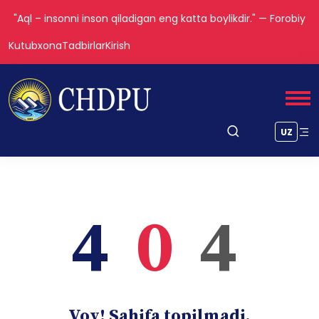
"Aql – insonni inson qiladigan eng katta boylikdir." — Forobiy
Kutubxona
Tadbirlar
Kirish
UZ
4
0
4
Voy! Sahifa topilmadi.