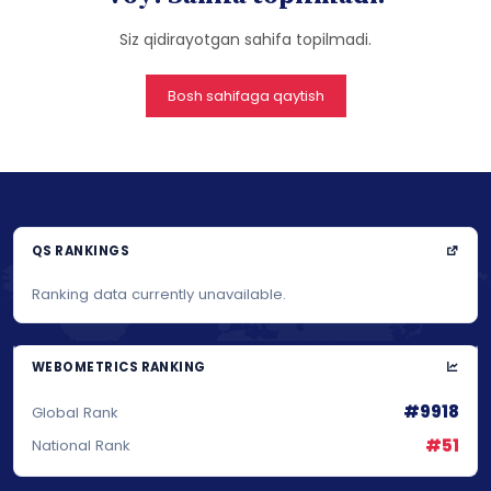
Siz qidirayotgan sahifa topilmadi.
Bosh sahifaga qaytish
QS RANKINGS
Ranking data currently unavailable.
WEBOMETRICS RANKING
#9918
Global Rank
#51
National Rank