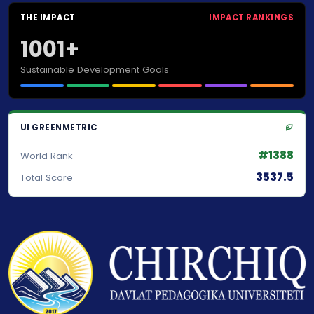
THE IMPACT
IMPACT RANKINGS
1001+
Sustainable Development Goals
UI GREENMETRIC
#1388
World Rank
3537.5
Total Score