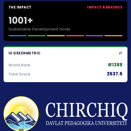
THE IMPACT
IMPACT RANKINGS
1001+
Sustainable Development Goals
UI GREENMETRIC
#1388
World Rank
3537.5
Total Score