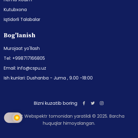
Kutubxona
Iqtidorli Talabalar
Bog'lanish
Murojaat yo'llash
Tel: +998717166805
Email: info@cspu.uz
Ish kunlari: Dushanba - Juma , 9.00 -18:00
Bizni kuzatib boring
Sayt Webspektr tomonidan yaratildi © 2025. Barcha
huquqlar himoyalangan.