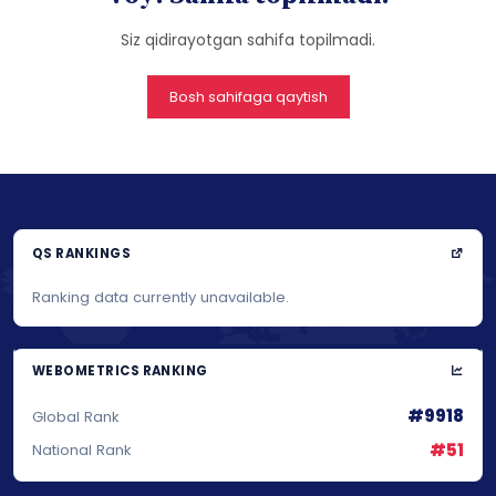
Siz qidirayotgan sahifa topilmadi.
Bosh sahifaga qaytish
QS RANKINGS
Ranking data currently unavailable.
WEBOMETRICS RANKING
#9918
Global Rank
#51
National Rank