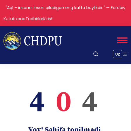
"Aql – insonni inson qiladigan eng katta boylikdir." — Forobiy
Kutubxona
Tadbirlar
Kirish
UZ
4
0
4
Voy! Sahifa topilmadi.