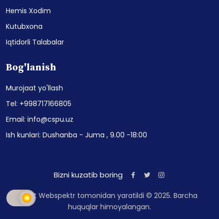
Hemis Xodim
Kutubxona
Iqtidorli Talabalar
Bog'lanish
Murojaat yo'llash
Tel: +998717166805
Email: info@cspu.uz
Ish kunlari: Dushanba - Juma , 9.00 -18:00
Bizni kuzatib boring
Sayt Webspektr tomonidan yaratildi © 2025. Barcha
huquqlar himoyalangan.