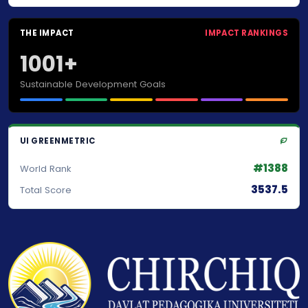
THE IMPACT
IMPACT RANKINGS
1001+
Sustainable Development Goals
UI GREENMETRIC
#1388
World Rank
3537.5
Total Score