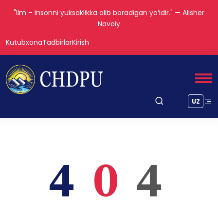
"Ilm – insonni yuksaklikka olib boradigan yoʻldir." — Alisher
Navoiy
Kutubxona
Tadbirlar
Kirish
UZ
4
0
4