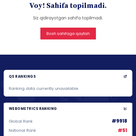
Voy! Sahifa topilmadi.
Siz qidirayotgan sahifa topilmadi.
Bosh sahifaga qaytish
QS RANKINGS
Ranking data currently unavailable.
WEBOMETRICS RANKING
#9918
Global Rank
#51
National Rank