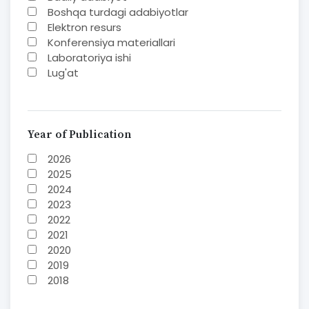
Boshqa turdagi adabiyotlar
Elektron resurs
Konferensiya materiallari
Laboratoriya ishi
Lug'at
Maqolalar
Methodical guide
Monografiya
Mustaqil ish
Year of Publication
Nazorat savoollari
2026
O'quv yoki fan dasturlari
2025
O'quv-uslubiy majmua
2024
O'quv-uslubiy qo'llanma
2023
Prezident asarlari
2022
Risola
2021
Study guide
2020
Taqdimot
2019
Textbook
2018
To'plam
2017