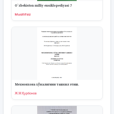
1670
O`zbekiston milliy ensiklopediyasi 7
Muallifsiz
Мехмонхона хўжалигини ташкил этиш.
Ж.М.Қурбонов