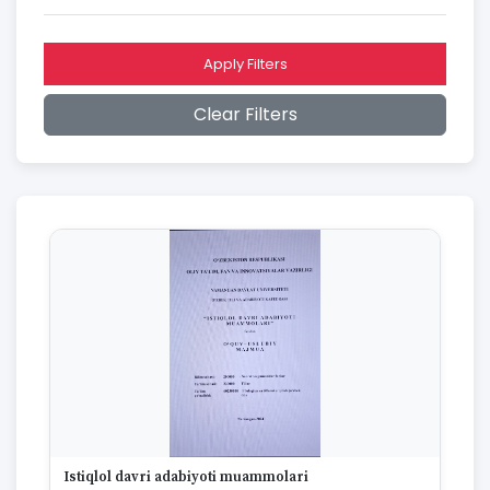
2016
2015
2014
Apply Filters
2013
2012
Clear Filters
2011
2010
2009
2008
2007
2006
2005
2004
2003
2002
2001
2000
1999
1998
1997
Istiqlol davri adabiyoti muammolari
1996