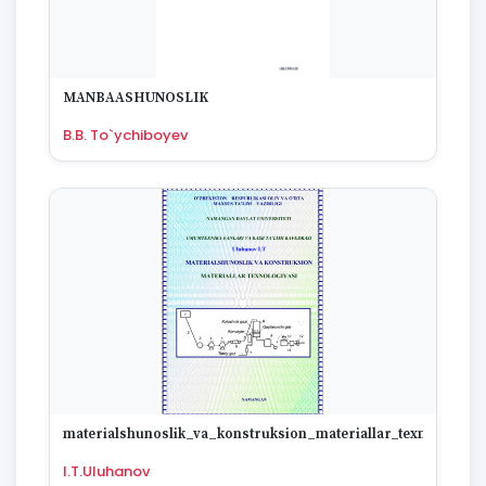
MANBAASHUNOSLIK
B.B. To`ychiboyev
materialshunoslik_va_konstruksion_materiallar_texnologiyas
I.T.Uluhanov