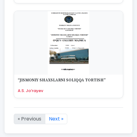
“JISMONIY SHAXSLARNI SOLIQQA TORTISH”
A.S. Jo‘rayev
« Previous
Next »
Showing :first to :last of 76 results