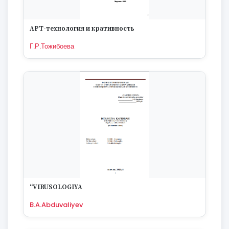
АРТ-технология и кративность
Г.Р.Тожибоева
“VIRUSOLOGIYA
B.A.Abduvaliyev