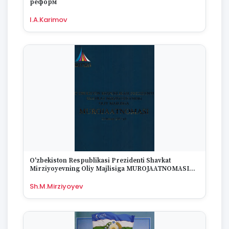
реформ
1995
1994
I.A.Karimov
1993
1992
1991
1990
1989
1988
1987
1986
1985
1984
1983
1982
O'zbekiston Respublikasi Prezidenti Shavkat
1981
Mirziyoyevning Oliy Majlisiga MUROJAATNOMASI
1980
22-dekabr 2017-yil
Sh.M.Mirziyoyev
1979
1978
1977
1976