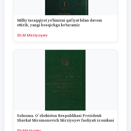
1670
Milliy taraqqiyot yo‘limizni qatʼiyat bilan davom
ettirib, yangi bosqichga ko‘taramiz
Sh.M.Mirziyoyev
Solnoma. O`zbekiston Respublikasi Prezidenti
Shavkat Miromonovich Mirziyoyev faoliyati xronikasi
Sh.Mirziyoev