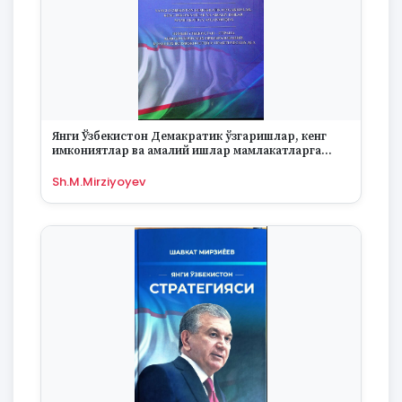
Янги Ўзбекистон Демакратик ўзгаришлар, кенг
имкониятлар ва амалий ишлар мамлакатларга
айланмоқда
Sh.M.Mirziyoyev