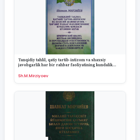
1975
1974
1973
1972
1970
1969
1968
1967
1965
Tanqidiy tahlil, qatiy tartib-intizom va shaxsiy
1964
javobgarlik har bir rahbar faoliyatining kundalik
qoidasi boʼlishi kerak
1963
Sh.M.Mirziyoev
1959
1958
1955
1954
1953
1949
1942
1928
1922