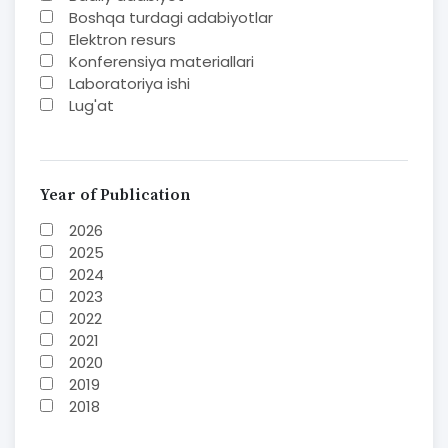
Boshqa turdagi adabiyotlar
Elektron resurs
Konferensiya materiallari
Laboratoriya ishi
Lug'at
Maqolalar
Methodical guide
Monografiya
Mustaqil ish
Year of Publication
Nazorat savoollari
2026
O'quv yoki fan dasturlari
2025
O'quv-uslubiy majmua
2024
O'quv-uslubiy qo'llanma
2023
Prezident asarlari
2022
Risola
2021
Study guide
2020
Taqdimot
2019
Textbook
2018
To'plam
2017