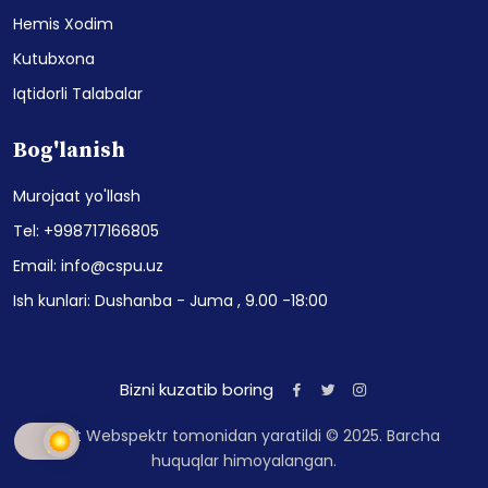
Hemis Xodim
Kutubxona
Iqtidorli Talabalar
Bog'lanish
Murojaat yo'llash
Tel: +998717166805
Email: info@cspu.uz
Ish kunlari: Dushanba - Juma , 9.00 -18:00
Bizni kuzatib boring
Sayt Webspektr tomonidan yaratildi © 2025. Barcha
huquqlar himoyalangan.