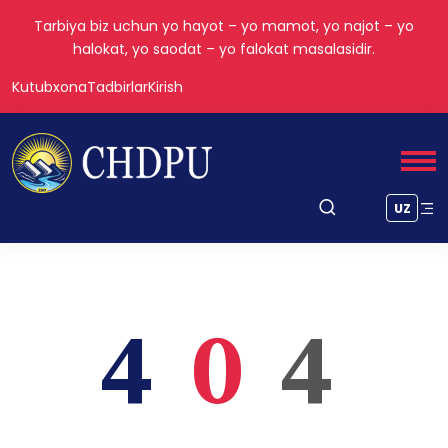
Tarbiya biz uchun yo hayot – yo mamot, yo najot – yo
halokat, yo saodat – yo falokat masalasidir.
Kutubxona
Tadbirlar
Kirish
UZ
4
0
4