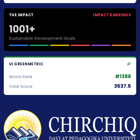
THE IMPACT
IMPACT RANKINGS
1001+
Sustainable Development Goals
UI GREENMETRIC
#1388
World Rank
3537.5
Total Score