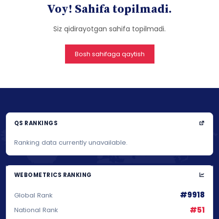
Voy! Sahifa topilmadi.
Siz qidirayotgan sahifa topilmadi.
Bosh sahifaga qaytish
QS RANKINGS
Ranking data currently unavailable.
WEBOMETRICS RANKING
#9918
Global Rank
#51
National Rank