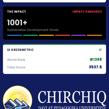
THE IMPACT
IMPACT RANKINGS
1001+
Sustainable Development Goals
UI GREENMETRIC
#1388
World Rank
3537.5
Total Score