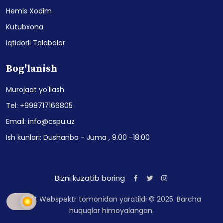
Hemis Xodim
Kutubxona
Iqtidorli Talabalar
Bog'lanish
Murojaat yo'llash
Tel: +998717166805
Email: info@cspu.uz
Ish kunlari: Dushanba - Juma , 9.00 -18:00
Bizni kuzatib boring
Sayt Webspektr tomonidan yaratildi © 2025. Barcha
huquqlar himoyalangan.