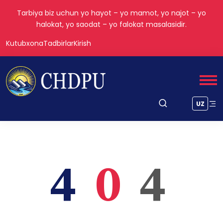
Tarbiya biz uchun yo hayot – yo mamot, yo najot – yo
halokat, yo saodat – yo falokat masalasidir.
Kutubxona
Tadbirlar
Kirish
UZ
4
0
4