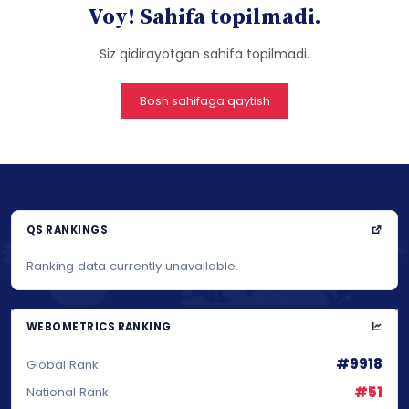
Voy! Sahifa topilmadi.
Siz qidirayotgan sahifa topilmadi.
Bosh sahifaga qaytish
QS RANKINGS
Ranking data currently unavailable.
WEBOMETRICS RANKING
#9918
Global Rank
#51
National Rank