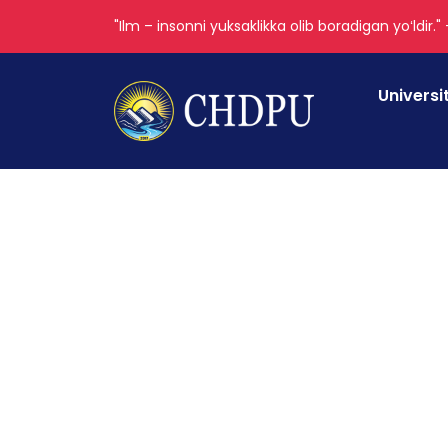
"Ilm – insonni yuksaklikka olib boradigan yoʻldir."
Universi