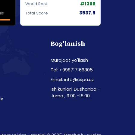
#1388
World Rank
3537.5
ls
Total Score
Bog'lanish
Murojaat yo'llash
Tel: +998717166805
Email: info@cspu.uz
Ish kunlari: Dushanba -
Juma , 9.00 -18:00
ar