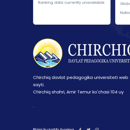
Ranking data currently unavailable.
Glob
Nati
Chirchiq davlat pedagogika universiteti web
sayti.
Chirchiq shahri, Amir Temur ko'chasi 104 uy
.
Bizni kuzatib boring