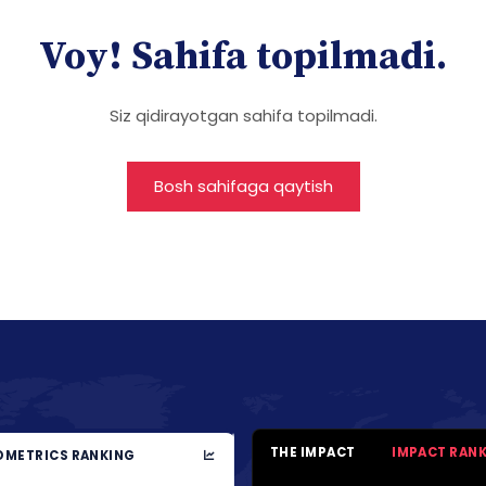
Voy! Sahifa topilmadi.
Siz qidirayotgan sahifa topilmadi.
Bosh sahifaga qaytish
THE IMPACT
IMPACT RAN
METRICS RANKING