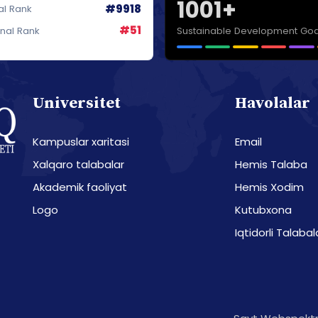
1001+
#9918
al Rank
#51
Sustainable Development Goa
onal Rank
Universitet
Havolalar
Kampuslar xaritasi
Email
Xalqaro talabalar
Hemis Talaba
Akademik faoliyat
Hemis Xodim
Logo
Kutubxona
Iqtidorli Talabal