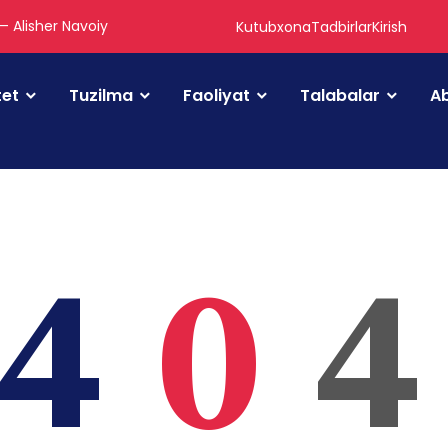
 — Alisher Navoiy
Kutubxona
Tadbirlar
Kirish
tet
Tuzilma
Faoliyat
Talabalar
Ab
4
0
4