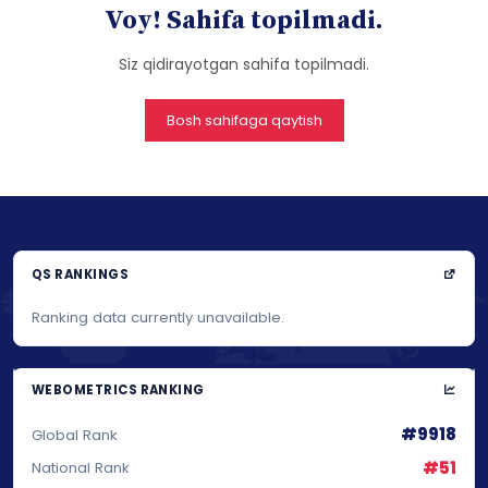
Voy! Sahifa topilmadi.
Siz qidirayotgan sahifa topilmadi.
Bosh sahifaga qaytish
QS RANKINGS
Ranking data currently unavailable.
WEBOMETRICS RANKING
#9918
Global Rank
#51
National Rank