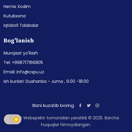
Hemis Xodim
Kutubxona
Iqtidorli Talabalar
Bog'lanish
Murojaat yo'llash
Tel: +998717166805
Email: info@cspu.uz
Ish kunlari: Dushanba - Juma , 9.00 -18:00
Bizni kuzatib boring
Sayt Webspektr tomonidan yaratildi © 2025. Barcha
huquqlar himoyalangan.