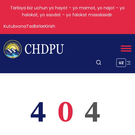
Tarbiya biz uchun yo hayot – yo mamot, yo najot – yo
halokat, yo saodat – yo falokat masalasidir.
Kutubxona
Tadbirlar
Kirish
UZ
4
0
4