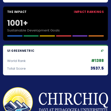
THE IMPACT
IMPACT RANKINGS
1001+
Sustainable Development Goals
UI GREENMETRIC
#1388
World Rank
3537.5
Total Score