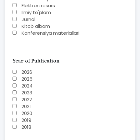
Ilmiy to'plam
Jurnal
Kitob albom
Konferensiya materiallari
Laboratoriya ishi
Lug'at
Maqolalar
Metodik qo`llanma
Year of Publication
Monografiya
2026
Mustaqil ish
2025
Nazorat savollari-testlar
2024
O'quv qo'llanma
2023
O'quv yoki fan dasturlari
2022
O'quv-uslubiy majmua
2021
O'quv-uslubiy qo'llanma
2020
Prezident asarlari
2019
Risola
2018
Taqdimot
2017
2016