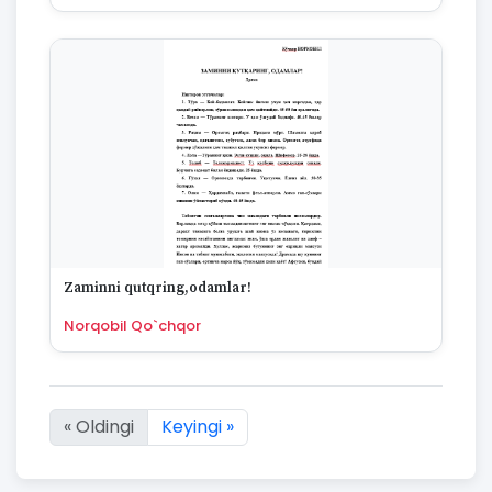
Zaminni qutqring,odamlar!
Norqobil Qo`chqor
« Oldingi
Keyingi »
460 natijaning :first dan :last gacha ko'rsatildi