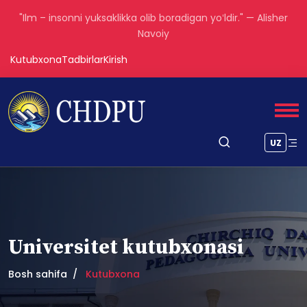
"Aql – insonni inson qiladigan eng katta boylikdir." — Forobiy
Kutubxona
Tadbirlar
Kirish
UZ
Universitet kutubxonasi
Bosh sahifa
Kutubxona