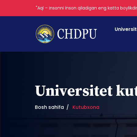
"Aql – insonni inson qiladigan eng katta boylikdir
Universi
Universitet k
Bosh sahifa
Kutubxona