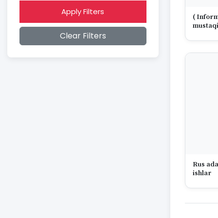
2014
Apply Filters
2013
( Infor
2012
mustaqi
Clear Filters
2011
2010
2009
2008
2007
2006
2005
2004
2003
2002
2001
2000
1999
Rus adab
ishlar
1998
1997
1996
1995