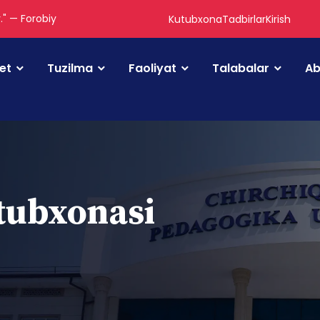
." — Forobiy
Kutubxona
Tadbirlar
Kirish
tet
Tuzilma
Faoliyat
Talabalar
Ab
utubxonasi