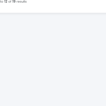
to
12
of
19
results
ing :first dan :last gacha ko'rsatildi