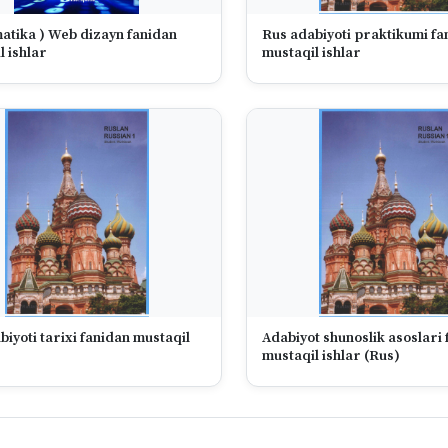
matika ) Web dizayn fanidan
Rus adabiyoti praktikumi fa
l ishlar
mustaqil ishlar
iyoti tarixi fanidan mustaqil
Adabiyot shunoslik asoslari
mustaqil ishlar (Rus)