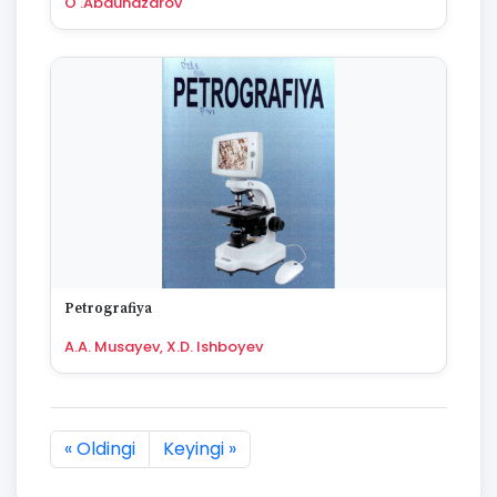
O'.Abdunazarov
Petrografiya
A.A. Musayev, X.D. Ishboyev
« Oldingi
Keyingi »
1105 natijaning :first dan :last gacha ko'rsatildi