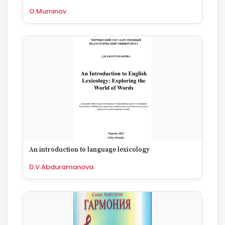
1995
O.Muminov
1994
1993
1992
1991
1990
1989
1988
1987
1986
1985
1984
1983
An introduction to language lexicology
1982
1981
D.V.Abduramanova
1980
1979
1978
1977
1976