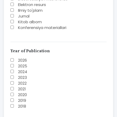
Elektron resurs
Ilmiy to'plam
Jurnal
Kitob albom
Konferensiya materiallari
Laboratoriya ishi
Lug'at
Maqolalar
Metodik qo`llanma
Year of Publication
Monografiya
2026
Mustaqil ish
2025
Nazorat savollari-testlar
2024
O'quv qo'llanma
2023
O'quv yoki fan dasturlari
2022
O'quv-uslubiy majmua
2021
O'quv-uslubiy qo'llanma
2020
Prezident asarlari
2019
Risola
2018
Taqdimot
2017