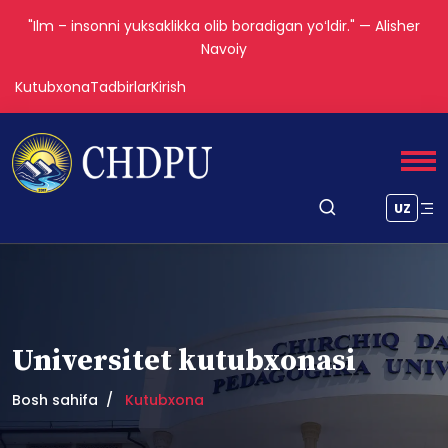
"Ilm – insonni yuksaklikka olib boradigan yoʻldir." — Alisher
Navoiy
Kutubxona
Tadbirlar
Kirish
UZ
Universitet kutubxonasi
Bosh sahifa
Kutubxona