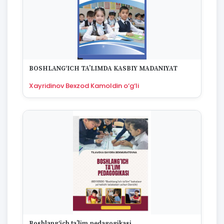
1974
1973
1972
1970
1969
1968
BOSHLANG‘ICH TA’LIMDA KASBIY MADANIYAT
1967
1965
Xayridinov Bexzod Kamoldin o‘g‘li
1964
1963
1959
1958
1955
1954
1953
1949
1942
1928
1922
1670
Boshlang‘ich ta’lim pedagogikasi