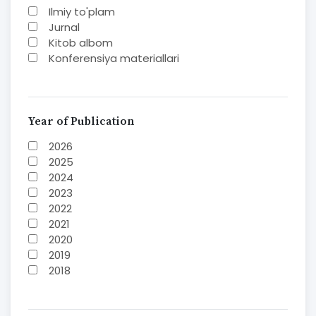
Ilmiy to'plam
Jurnal
Kitob albom
Konferensiya materiallari
Laboratoriya ishi
Lug'at
Maqolalar
Metodik qo`llanma
Year of Publication
Monografiya
2026
Mustaqil ish
2025
Nazorat savollari-testlar
2024
O'quv qo'llanma
2023
O'quv yoki fan dasturlari
2022
O'quv-uslubiy majmua
2021
O'quv-uslubiy qo'llanma
2020
Prezident asarlari
2019
Risola
2018
Taqdimot
2017
2016