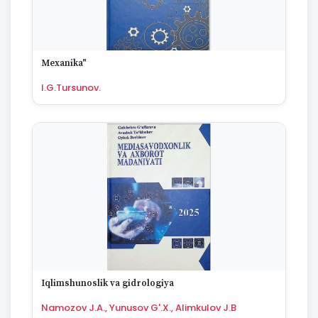
Mexanika"
I.G.Tursunov.
Iqlimshunoslik va gidrologiya
Namozov J.A., Yunusov G'.X., Alimkulov J.B