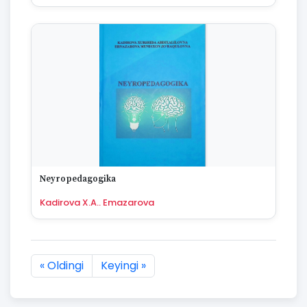
Neyropedagogika
Kadirova X.A.. Emazarova
« Oldingi
Keyingi »
1105 natijaning :first dan :last gacha ko'rsatildi