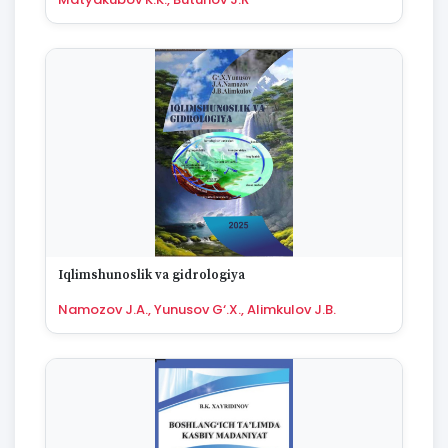
1994
1993
1992
1991
1990
1989
1988
1987
1986
1985
1984
1983
Iqlimshunoslik va gidrologiya
1982
1981
Namozov J.A., Yunusov G‘.X., Alimkulov J.B.
1980
1979
1978
1977
1976
1975