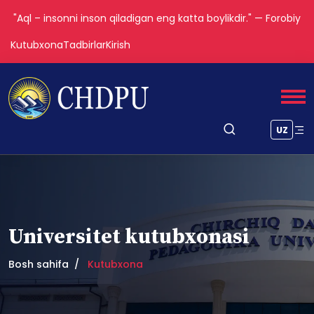
"Aql – insonni inson qiladigan eng katta boylikdir." — Forobiy
Kutubxona
Tadbirlar
Kirish
UZ
Universitet kutubxonasi
Bosh sahifa
Kutubxona