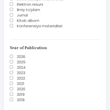
Elektron resurs
Ilmiy to'plam
Jurnal
Kitob albom
Konferensiya materiallari
Laboratoriya ishi
Lug'at
Maqolalar
Metodik qo`llanma
Year of Publication
Monografiya
2026
Mustaqil ish
2025
Nazorat savollari-testlar
2024
O'quv qo'llanma
2023
O'quv yoki fan dasturlari
2022
O'quv-uslubiy majmua
2021
O'quv-uslubiy qo'llanma
2020
Prezident asarlari
2019
Risola
2018
Taqdimot
2017