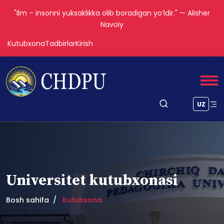
"Ilm – insonni yuksaklikka olib boradigan yoʻldir." — Alisher
Navoiy
Kutubxona
Tadbirlar
Kirish
UZ
Universitet kutubxonasi
Bosh sahifa
Kutubxona