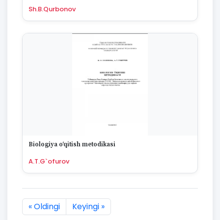
Sh.B.Qurbonov
Biologiya oʻqitish metodikasi
A.T.G`ofurov
« Oldingi
Keyingi »
1105 natijaning :first dan :last gacha ko'rsatildi