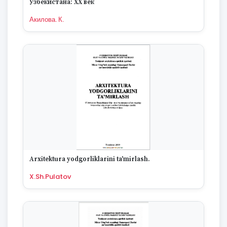
Узбекистана: ХХ век
1995
1994
Акилова. К.
1993
1992
1991
1990
1989
1988
1987
1986
1985
1984
1983
1982
Arxitektura yodgorliklarini ta'mirlash.
1981
1980
X.Sh.Pulatov
1979
1978
1977
1976