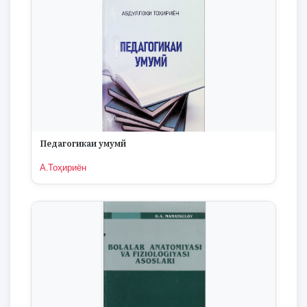
Педагогикаи умумй
А.Тоҳириён