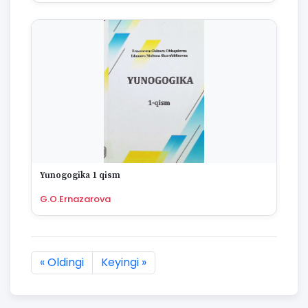
Yunogogika 1 qism
G.O.Ernazarova
« Oldingi
Keyingi »
1105 natijaning :first dan :last gacha ko'rsatildi