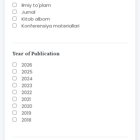
Ilmiy to'plam
Jurnal
Kitob albom
Konferensiya materiallari
Laboratoriya ishi
Lug'at
Maqolalar
Metodik qo`llanma
Year of Publication
Monografiya
2026
Mustaqil ish
2025
Nazorat savollari-testlar
2024
O'quv qo'llanma
2023
O'quv yoki fan dasturlari
2022
O'quv-uslubiy majmua
2021
O'quv-uslubiy qo'llanma
2020
Prezident asarlari
2019
Risola
2018
Taqdimot
2017
2016