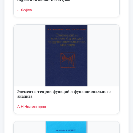
J.Xojiev
Элементы теории функций и функиционального
анализа
А.Н.Нолмогоров