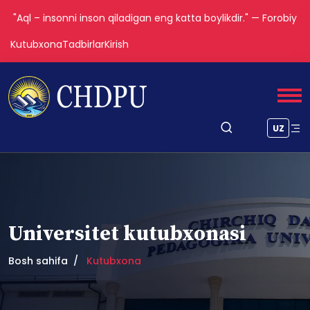
"Aql – insonni inson qiladigan eng katta boylikdir." — Forobiy
Kutubxona
Tadbirlar
Kirish
UZ
Universitet kutubxonasi
Bosh sahifa
Kutubxona