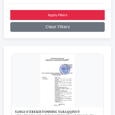
2016
2015
2014
Apply Filters
2013
2012
Clear Filters
2011
2010
2009
2008
2007
2006
2005
2004
2003
2002
2001
2000
1999
1998
1997
YANGI O'ZBEKISTONNING TARAQQIYOT
1996