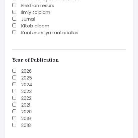
Elektron resurs
Ilmiy to'plam
Jurnal
Kitob albom
Konferensiya materiallari
Laboratoriya ishi
Lug'at
Maqolalar
Metodik qo`llanma
Year of Publication
Monografiya
2026
Mustaqil ish
2025
Nazorat savollari-testlar
2024
O'quv qo'llanma
2023
O'quv yoki fan dasturlari
2022
O'quv-uslubiy majmua
2021
O'quv-uslubiy qo'llanma
2020
Prezident asarlari
2019
Risola
2018
Taqdimot
2017