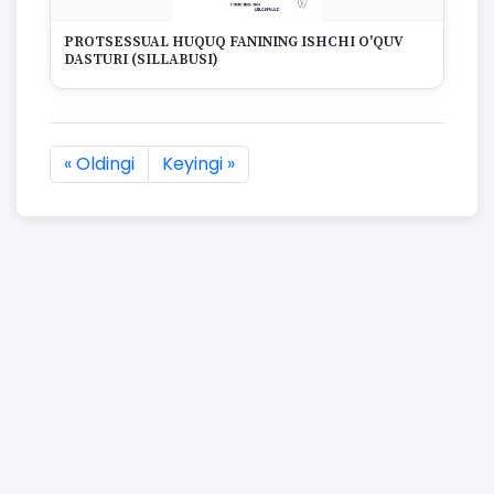
PROTSESSUAL HUQUQ FANINING ISHCHI O'QUV
DASTURI (SILLABUSI)
« Oldingi
Keyingi »
157 natijaning :first dan :last gacha ko'rsatildi