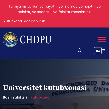
Tarbiya biz uchun yo hayot – yo mamot, yo najot – yo
halokat, yo saodat – yo falokat masalasidir.
Kutubxona
Tadbirlar
Kirish
UZ
Universitet kutubxonasi
Bosh sahifa
Kutubxona