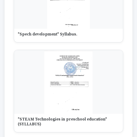
1975
1974
1973
1972
1970
"Spech development" Syllabus.
1969
1968
1967
1965
1964
1963
1959
1958
1955
1954
1953
1949
1942
"STEAM Technologies in preschool education"
1928
(SYLLABUS)
1922