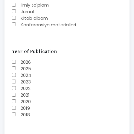
Ilmiy to'plam
Jurnal
Kitob albom
Konferensiya materiallari
Laboratoriya ishi
Lug'at
Maqolalar
Metodik qo`llanma
Year of Publication
Monografiya
2026
Mustaqil ish
2025
Nazorat savollari-testlar
2024
O'quv qo'llanma
2023
O'quv yoki fan dasturlari
2022
O'quv-uslubiy majmua
2021
O'quv-uslubiy qo'llanma
2020
Prezident asarlari
2019
Risola
2018
Taqdimot
2017
2016