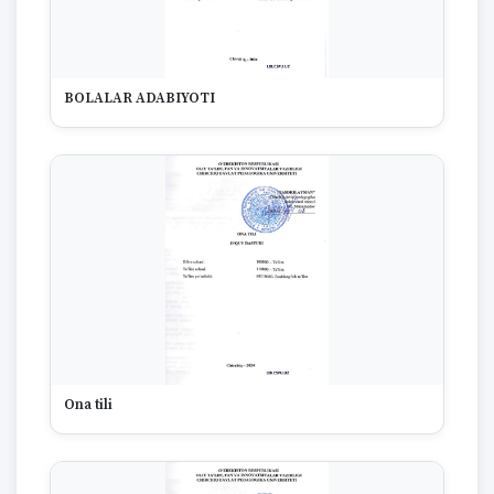
1974
1973
1972
1970
BOLALAR ADABIYOTI
1969
1968
1967
1965
1964
1963
1959
1958
1955
1954
1953
1949
1942
Ona tili
1928
1922
1670