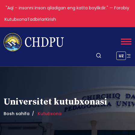
"Aql – insonni inson qiladigan eng katta boylikdir." — Forobiy
Kutubxona
Tadbirlar
Kirish
UZ
Universitet kutubxonasi
Bosh sahifa
Kutubxona