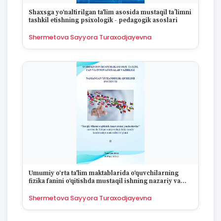
Shaxsga yo‘naltirilgan ta'lim asosida mustaqil ta’limni
tashkil etishning psixologik - pedagogik asoslari
Shermetova Sayyora Turaxodjayevna
Umumiy o‘rta ta'lim maktablarida o‘quvchilarning
fizika fanini o‘qitishda mustaqil ishning nazariy va
amaliy asoslari
Shermetova Sayyora Turaxodjayevna