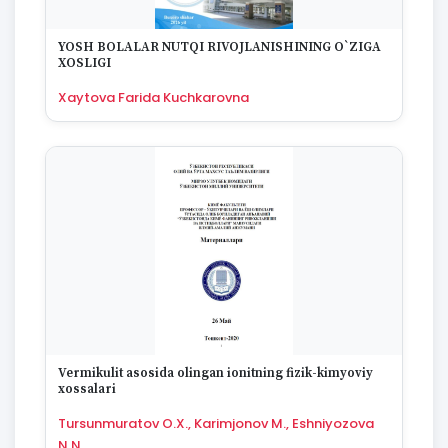
YOSH BOLALAR NUTQI RIVOJLANISHINING O`ZIGA
XOSLIGI
Xaytova Farida Kuchkarovna
Vermikulit asosida olingan ionitning fizik-kimyoviy
xossalari
Tursunmuratov O.X., Karimjonov M., Eshniyozova
N.N.