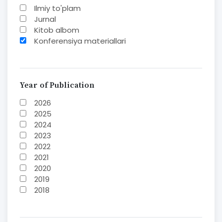
Ilmiy to'plam
Jurnal
Kitob albom
Konferensiya materiallari
Laboratoriya ishi
Lug'at
Maqolalar
Metodik qo`llanma
Year of Publication
Monografiya
2026
Mustaqil ish
2025
Nazorat savollari-testlar
2024
O'quv qo'llanma
2023
O'quv yoki fan dasturlari
2022
O'quv-uslubiy majmua
2021
O'quv-uslubiy qo'llanma
2020
Prezident asarlari
2019
Risola
2018
Taqdimot
2017
2016