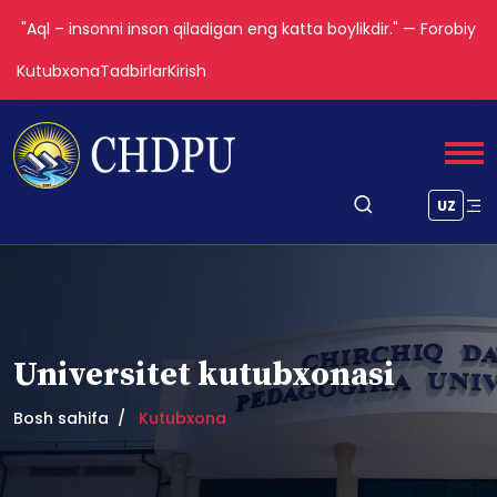
"Aql – insonni inson qiladigan eng katta boylikdir." — Forobiy
Kutubxona
Tadbirlar
Kirish
UZ
Universitet kutubxonasi
Bosh sahifa
Kutubxona