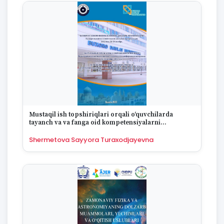
Mustaqil ish topshiriqlari orqali o‘quvchilarda
tayanch va va fanga oid kompetensiyalarni
shakillantirish
Shermetova Sayyora Turaxodjayevna