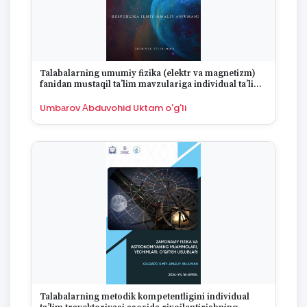
Talabalarning umumiy fizika (elektr va magnetizm)
fanidan mustaqil ta’lim mavzulariga individual ta’lim
trayektoriyasi asosida tayyorlanish metodikasi
Umbаrov Аbduvohid Uktam o'g'li
Talabalarning metodik kompetentligini individual