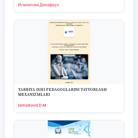
1994
Исмоилова Дилафруз
1993
1992
1991
1990
1989
1988
1987
1986
1985
1984
1983
1982
TARBIYA ISHI PEDAGOGLARINI TAYYORLASH
1981
MEXANIZMLARI
1980
Ismoilova D.M.
1979
1978
1977
1976
1975