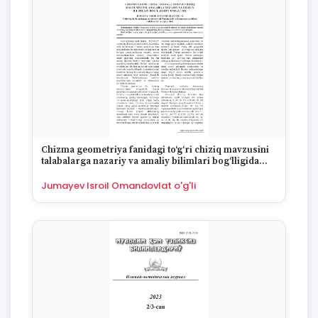
Chizma geometriya fanidagi to‘g‘ri chiziq mavzusini
talabalarga nazariy va amaliy bilimlari bog‘lligida
o‘rgatish
Jumayev Isroil Omandovlat o'g'li