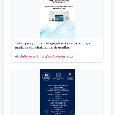
1974
1973
1972
1970
1969
1968
1967
1965
Ta'lim jarayonida pedagogik etika va psixologik
1964
madaniyatni shakllantirish usullari
1963
Abdullayeva Uljalg‘as Tulegen qizi
1959
1958
1955
1954
1953
1949
1942
1928
1922
1670