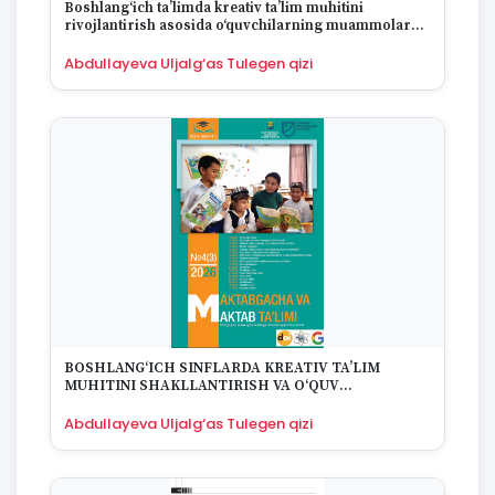
Boshlang‘ich ta’limda kreativ ta’lim muhitini
rivojlantirish asosida o‘quvchilarning muammolarni
hal qilish ko‘nikmalarini shakllantirish
Abdullayeva Uljalg‘as Tulegen qizi
BOSHLANG‘ICH SINFLARDA KREATIV TA’LIM
MUHITINI SHAKLLANTIRISH VA O‘QUV
MATERIALLARINING AHAMIYATI
Abdullayeva Uljalg‘as Tulegen qizi