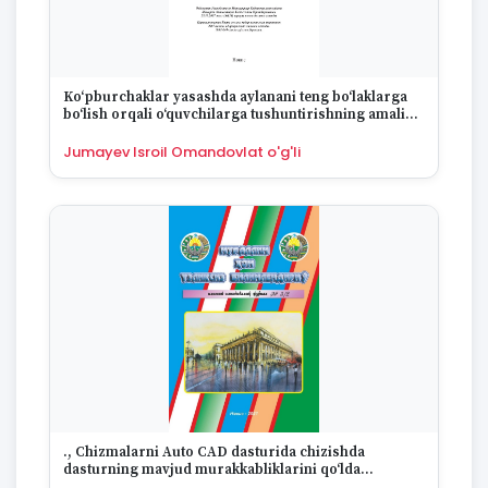
Ko‘pburchaklar yasashda aylanani teng bo‘laklarga
bo‘lish orqali o‘quvchilarga tushuntirishning amaliy
ahamiyati
Jumayev Isroil Omandovlat o'g'li
., Chizmalarni Auto CAD dasturida chizishda
dasturning mavjud murakkabliklarini qo‘lda
chizishga moslashtirish (o‘rgatish) usullari