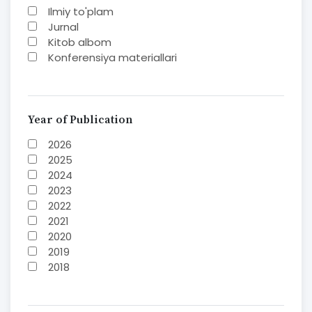
Ilmiy to'plam
Jurnal
Kitob albom
Konferensiya materiallari
Laboratoriya ishi
Lug'at
Maqolalar
Metodik qo`llanma
Year of Publication
Monografiya
2026
Mustaqil ish
2025
Nazorat savollari-testlar
2024
O'quv qo'llanma
2023
O'quv yoki fan dasturlari
2022
O'quv-uslubiy majmua
2021
O'quv-uslubiy qo'llanma
2020
Prezident asarlari
2019
Risola
2018
Taqdimot
2017
2016