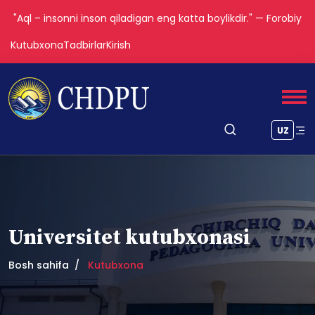
"Aql – insonni inson qiladigan eng katta boylikdir." — Forobiy
Kutubxona
Tadbirlar
Kirish
UZ
Universitet kutubxonasi
Bosh sahifa
Kutubxona