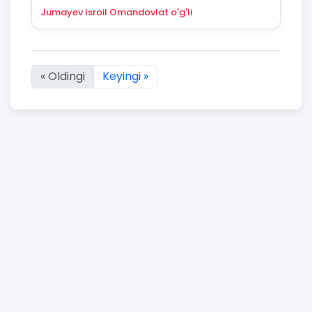
Jumayev Isroil Omandovlat o'g'li
« Oldingi
Keyingi »
2904 natijaning :first dan :last gacha ko'rsatildi