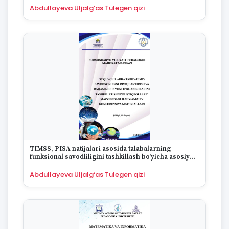
1994
Abdullayeva Uljalg‘as Tulegen qizi
1993
1992
1991
1990
1989
1988
1987
1986
1985
1984
1983
1982
TIMSS, PISA natijalari asosida talabalarning
1981
funksional savodliligini tashkillash bo'yicha asosiy
1980
yo'nalishlar
Abdullayeva Uljalg‘as Tulegen qizi
1979
1978
1977
1976
1975