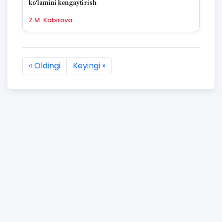
ko‘lamini kengaytirish
Z.M. Kabirova
« Oldingi
Keyingi »
2904 natijaning :first dan :last gacha ko'rsatildi