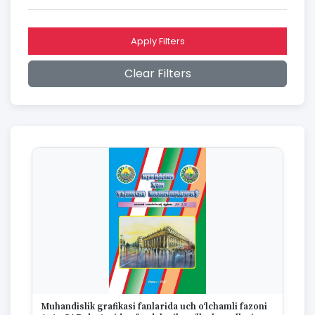
2016
2015
2014
Apply Filters
2013
2012
Clear Filters
2011
2010
2009
2008
2007
2006
2005
2004
2003
2002
2001
2000
1999
1998
1997
Muhandislik grafikasi fanlarida uch o‘lchamli fazoni
1996