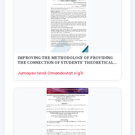
1975
1974
1973
1972
1970
1969
1968
1967
1965
IMPROVING THE METHODOLOGY OF PROVIDING
1964
THE CONNECTION OF STUDENTS' THEORETICAL
AND PRACTICAL KNOWLEDGE THROUGH THE
1963
SCIENCE OF DRAWING GEOMETRY
Jumayev Isroil Omandovlat o'g'li
1959
1958
1955
1954
1953
1949
1942
1928
1922