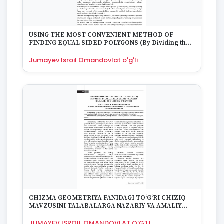
1670
USING THE MOST CONVENIENT METHOD OF
FINDING EQUAL SIDED POLYGONS (By Dividing the
Diameter into Equal Sections)
Jumayev Isroil Omandovlat o'g'li
CHIZMA GEOMETRIYA FANIDAGI TO‘G‘RI CHIZIQ
MAVZUSINI TALABALARGA NAZARIY VA AMALIY
BILIMLARI BOG‘LLIGIDA O‘RGATISH.
JUMAYEV ISROIL OMANDOVLAT O‘G‘LI