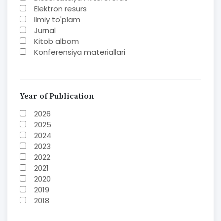
Elektron resurs
Ilmiy to'plam
Jurnal
Kitob albom
Konferensiya materiallari
Laboratoriya ishi
Lug'at
Maqolalar
Metodik qo`llanma
Year of Publication
Monografiya
2026
Mustaqil ish
2025
Nazorat savollari-testlar
2024
O'quv qo'llanma
2023
O'quv yoki fan dasturlari
2022
O'quv-uslubiy majmua
2021
O'quv-uslubiy qo'llanma
2020
Prezident asarlari
2019
Risola
2018
Taqdimot
2017