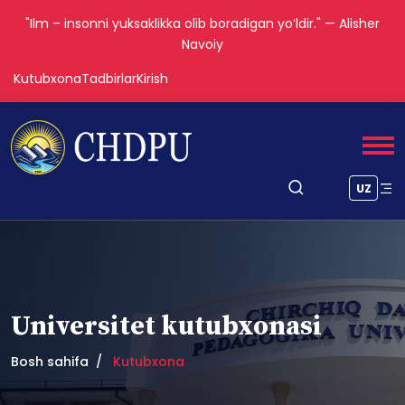
"Ilm – insonni yuksaklikka olib boradigan yoʻldir." — Alisher
Navoiy
Kutubxona
Tadbirlar
Kirish
UZ
Universitet kutubxonasi
Bosh sahifa
Kutubxona