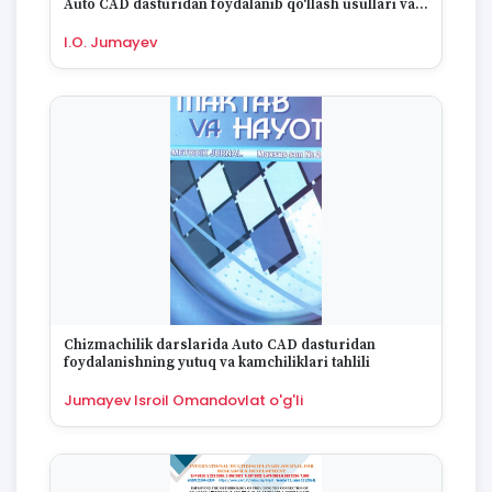
Auto CAD dasturidan foydalanib qo‘llash usullari va
1995
ahamiyati
1994
I.O. Jumayev
1993
1992
1991
1990
1989
1988
1987
1986
1985
1984
1983
1982
Chizmachilik darslarida Auto CAD dasturidan
1981
foydalanishning yutuq va kamchiliklari tahlili
1980
Jumayev Isroil Omandovlat o'g'li
1979
1978
1977
1976