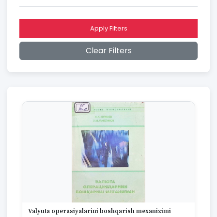
2016
2015
2014
Apply Filters
2013
2012
Clear Filters
2011
2010
2009
2008
2007
2006
2005
2004
2003
2002
2001
2000
1999
1998
1997
Valyuta operasiyalarini boshqarish mexanizimi
1996