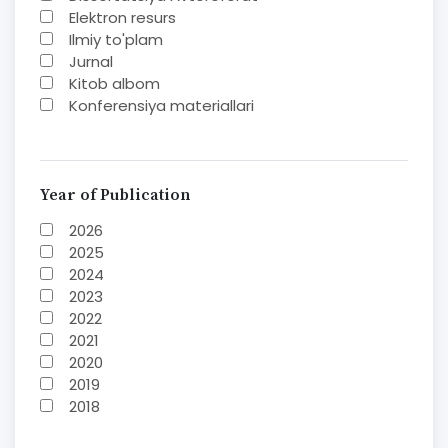
Elektron resurs
Ilmiy to'plam
Jurnal
Kitob albom
Konferensiya materiallari
Laboratoriya ishi
Lug'at
Maqolalar
Metodik qo`llanma
Year of Publication
Monografiya
2026
Mustaqil ish
2025
Nazorat savollari-testlar
2024
O'quv qo'llanma
2023
O'quv yoki fan dasturlari
2022
O'quv-uslubiy majmua
2021
O'quv-uslubiy qo'llanma
2020
Prezident asarlari
2019
Risola
2018
Taqdimot
2017