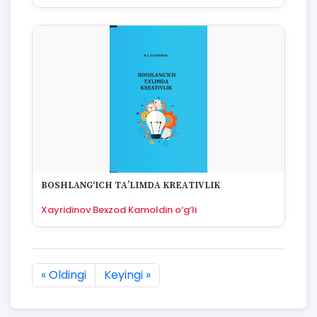
BОSHLАNG‘ICH TА’LIMDА KREАTIVLIK
Xayridinov Bexzod Kamoldin o‘g‘li
« Oldingi
Keyingi »
1933 natijaning :first dan :last gacha ko'rsatildi