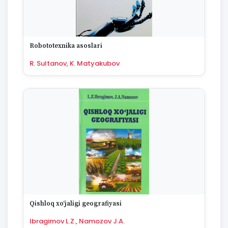
Robototexnika asoslari
R. Sultanov, K. Matyakubov
Qishloq xo‘jaligi geografiyasi
Ibragimov L.Z., Namozov J.A.