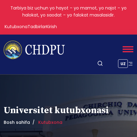
Tarbiya biz uchun yo hayot – yo mamot, yo najot – yo
halokat, yo saodat – yo falokat masalasidir.
Kutubxona
Tadbirlar
Kirish
UZ
Universitet kutubxonasi
Bosh sahifa
Kutubxona