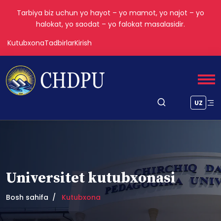
Tarbiya biz uchun yo hayot – yo mamot, yo najot – yo
halokat, yo saodat – yo falokat masalasidir.
Kutubxona
Tadbirlar
Kirish
UZ
Universitet kutubxonasi
Bosh sahifa
Kutubxona