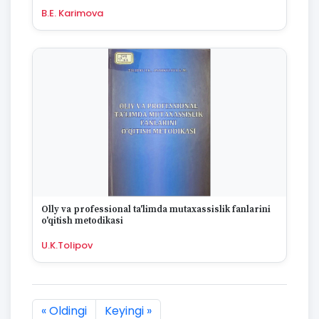
B.E. Karimova
Olly va professional ta'limda mutaxassislik fanlarini
o'qitish metodikasi
U.K.Tolipov
« Oldingi
Keyingi »
1933 natijaning :first dan :last gacha ko'rsatildi