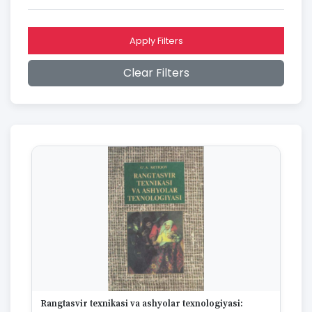
2016
2015
2014
Apply Filters
2013
2012
Clear Filters
2011
2010
2009
2008
2007
2006
2005
2004
2003
2002
2001
2000
1999
1998
1997
Rangtasvir texnikasi va ashyolar texnologiyasi:
1996