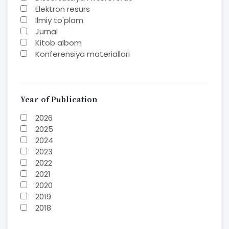
Elektron resurs
Ilmiy to'plam
Jurnal
Kitob albom
Konferensiya materiallari
Laboratoriya ishi
Lug'at
Maqolalar
Metodik qo`llanma
Year of Publication
Monografiya
2026
Mustaqil ish
2025
Nazorat savollari-testlar
2024
O'quv qo'llanma
2023
O'quv yoki fan dasturlari
2022
O'quv-uslubiy majmua
2021
O'quv-uslubiy qo'llanma
2020
Prezident asarlari
2019
Risola
2018
Taqdimot
2017