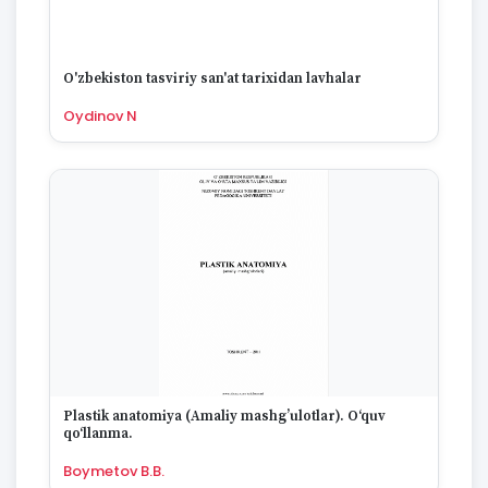
O'zbekiston tasviriy san'at tarixidan lavhalar
Oydinov N
Plastik anatomiya (Amaliy mashg’ulotlar). O‘quv
qo‘llanma.
Boymetov B.B.