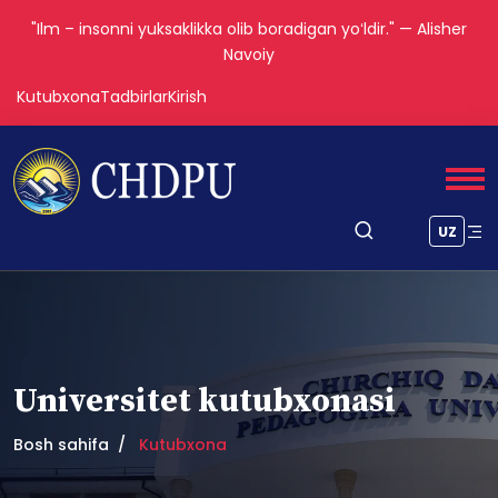
"Ilm – insonni yuksaklikka olib boradigan yoʻldir." — Alisher
Navoiy
Kutubxona
Tadbirlar
Kirish
UZ
Universitet kutubxonasi
Bosh sahifa
Kutubxona