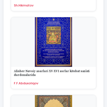
1995
Sh.Hikmatov
1994
1993
1992
1991
1990
1989
1988
1987
1986
1985
1984
1983
Аlisher Navoiy asarlari XV-XVI asrlar kitobat sanʼati
1982
durdonalarida
1981
1980
F.F.Abduxoliqov
1979
1978
1977
1976