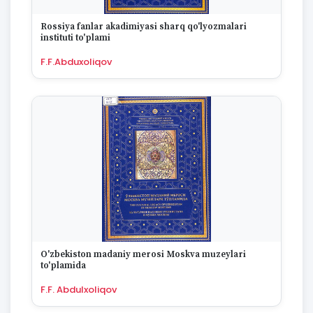
1670
Rossiya fanlar akadimiyasi sharq qo'lyozmalari
instituti to'plami
F.F.Abduxoliqov
O'zbekiston madaniy merosi Moskva muzeylari
to'plamida
F.F. Abdulxoliqov