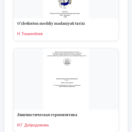
O'zbekiston moddiy madaniyati tarixi
Н. Тошкенбоев
Лингвистическая герменевтика
И.Г. Добродомова