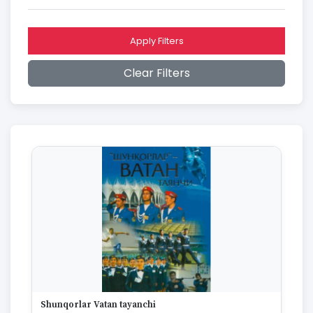
2016
2015
2014
Apply Filters
2013
2012
Clear Filters
2011
2010
2009
2008
2007
2006
2005
2004
2003
2002
2001
2000
1999
1998
1997
Shunqorlar Vatan tayanchi
1996