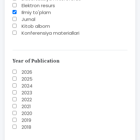
Elektron resurs
Ilmiy to'plam
Jurnal
Kitob albom
Konferensiya materiallari
Laboratoriya ishi
Lug'at
Maqolalar
Metodik qo`llanma
Year of Publication
Monografiya
2026
Mustaqil ish
2025
Nazorat savollari-testlar
2024
O'quv qo'llanma
2023
O'quv yoki fan dasturlari
2022
O'quv-uslubiy majmua
2021
O'quv-uslubiy qo'llanma
2020
Prezident asarlari
2019
Risola
2018
Taqdimot
2017