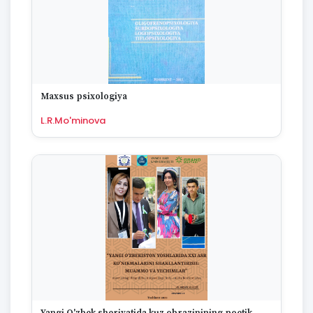
Maxsus psixologiya
L.R.Mo'minova