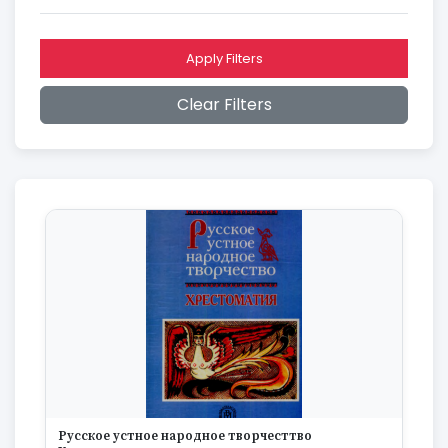
2016
2015
2014
Apply Filters
2013
2012
Clear Filters
2011
2010
2009
2008
2007
2006
2005
2004
2003
2002
2001
2000
1999
1998
1997
Русское устное народное творчесттво
1996