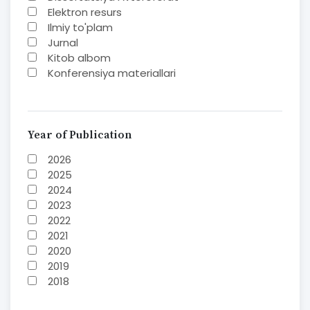
Elektron resurs
Ilmiy to'plam
Jurnal
Kitob albom
Konferensiya materiallari
Laboratoriya ishi
Lug'at
Maqolalar
Metodik qo`llanma
Year of Publication
Monografiya
2026
Mustaqil ish
2025
Nazorat savollari-testlar
2024
O'quv qo'llanma
2023
O'quv yoki fan dasturlari
2022
O'quv-uslubiy majmua
2021
O'quv-uslubiy qo'llanma
2020
Prezident asarlari
2019
Risola
2018
Taqdimot
2017