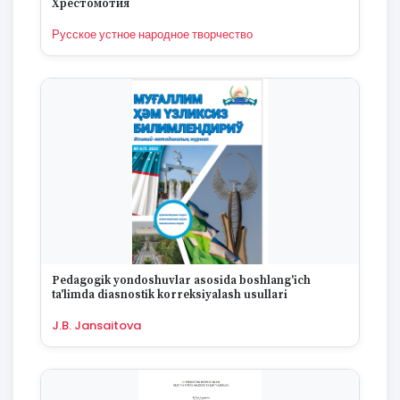
Хрестомотия
1995
1994
Русское устное народное творчество
1993
1992
1991
1990
1989
1988
1987
1986
1985
1984
1983
1982
Pedagogik yondoshuvlar asosida boshlang'ich
1981
ta'limda diasnostik korreksiyalash usullari
1980
J.B. Jansaitova
1979
1978
1977
1976