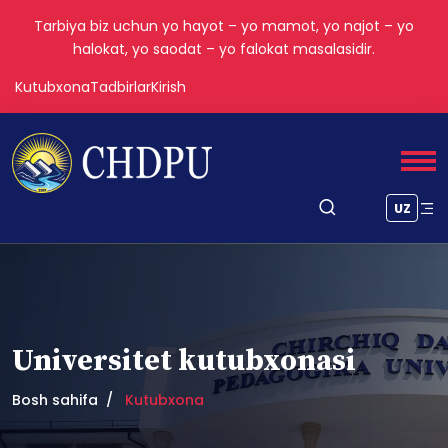
Tarbiya biz uchun yo hayot – yo mamot, yo najot – yo
halokat, yo saodat – yo falokat masalasidir.
Kutubxona
Tadbirlar
Kirish
UZ
Universitet kutubxonasi
Bosh sahifa
Kutubxona