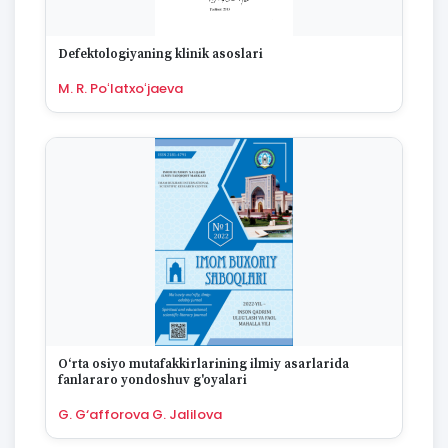
1670
Defektologiyaning klinik asoslari
M. R. Poʻlatxoʻjaeva
O‘rta osiyo mutafakkirlarining ilmiy asarlarida
fanlararo yondoshuv g'oyalari
G. G‘afforova G. Jalilova