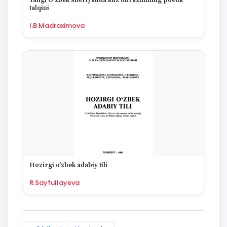
Yangi O'zbek sheriyatida kuz obrazinining poetik
talqini
I.B.Madraximova
Hozirgi o'zbek adabiy tili
R.Sayfullayeva