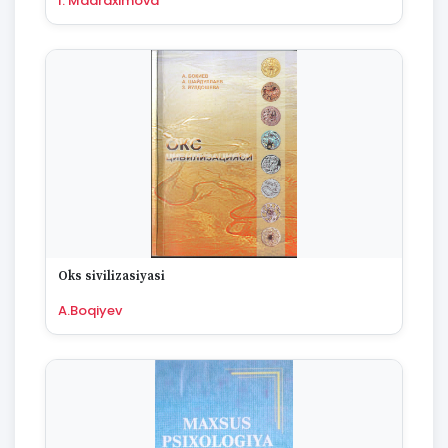
I. Madraximova
Oks sivilizasiyasi
A.Boqiyev