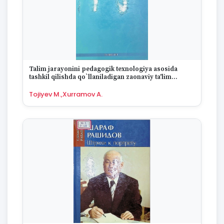
Talim jarayonini pedagogik texnologiya asosida
tashkil qilishda qo`llaniladigan zaonaviy ta'lim
usullari
Tojiyev M.,Xurramov A.