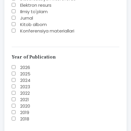
Elektron resurs
Ilmiy to'plam
Jurnal
Kitob albom
Konferensiya materiallari
Laboratoriya ishi
Lug'at
Maqolalar
Metodik qo`llanma
Year of Publication
Monografiya
2026
Mustaqil ish
2025
Nazorat savollari-testlar
2024
O'quv qo'llanma
2023
O'quv yoki fan dasturlari
2022
O'quv-uslubiy majmua
2021
O'quv-uslubiy qo'llanma
2020
Prezident asarlari
2019
Risola
2018
Taqdimot
2017