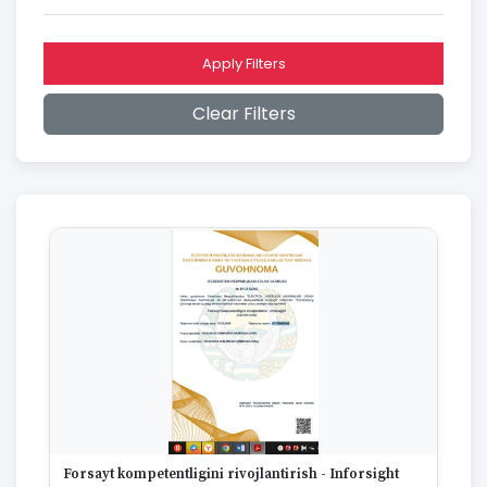
2016
2015
2014
Apply Filters
2013
2012
Clear Filters
2011
2010
2009
2008
2007
2006
2005
2004
2003
2002
2001
2000
1999
1998
1997
Forsayt kompetentligini rivojlantirish - Inforsight
1996