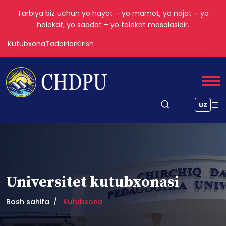
Tarbiya biz uchun yo hayot – yo mamot, yo najot – yo
halokat, yo saodat – yo falokat masalasidir.
Kutubxona
Tadbirlar
Kirish
UZ
Universitet kutubxonasi
Bosh sahifa
Kutubxona