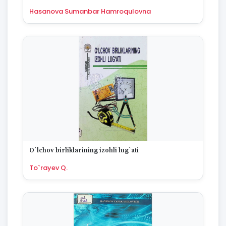
1995
Hasanova Sumanbar Hamroqulovna
1994
1993
1992
1991
1990
1989
1988
1987
1986
1985
1984
1983
O`lchov birliklarining izohli lug`ati
1982
1981
To`rayev Q.
1980
1979
1978
1977
1976