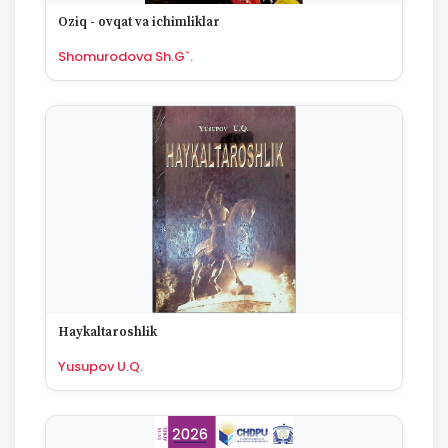
1670
Oziq - ovqat va ichimliklar
Shomurodova Sh.G`.
Haykaltaroshlik
Yusupov U.Q.