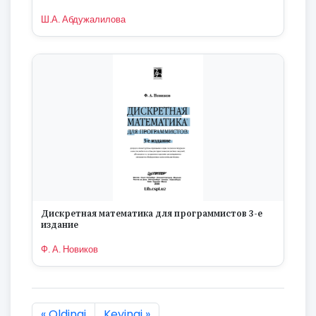
Ш.А. Абдужалилова
Дискретная математика для программистов 3-е
издание
Ф. А. Новиков
« Oldingi
Keyingi »
7877 natijaning :first dan :last gacha ko'rsatildi