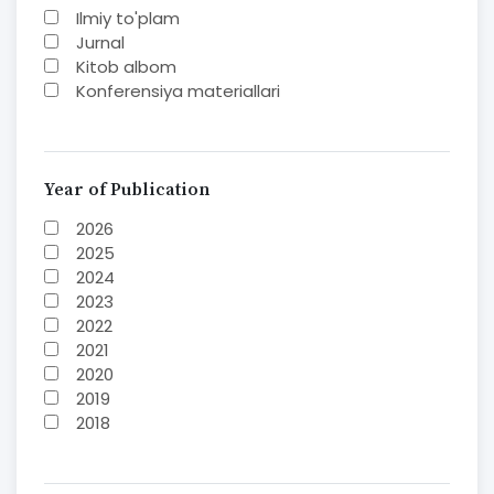
Ilmiy to'plam
Jurnal
Kitob albom
Konferensiya materiallari
Laboratoriya ishi
Lug'at
Maqolalar
Metodik qo`llanma
Year of Publication
Monografiya
2026
Mustaqil ish
2025
Nazorat savollari-testlar
2024
O'quv qo'llanma
2023
O'quv yoki fan dasturlari
2022
O'quv-uslubiy majmua
2021
O'quv-uslubiy qo'llanma
2020
Prezident asarlari
2019
Risola
2018
Taqdimot
2017
2016