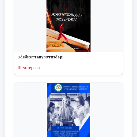
Эdeбиеттану нугизdepi
Ш.Ботирова