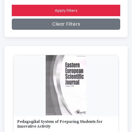
2015
2014
Apply Filters
2013
2012
Clear Filters
2011
2010
2009
2008
2007
2006
2005
2004
2003
2002
2001
2000
1999
1998
1997
Pedagogikal System of Preparing Students for
1996
Innovative Activity
1995