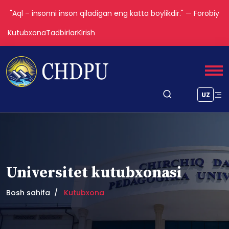
"Aql – insonni inson qiladigan eng katta boylikdir." — Forobiy
Kutubxona
Tadbirlar
Kirish
UZ
Universitet kutubxonasi
Bosh sahifa
Kutubxona