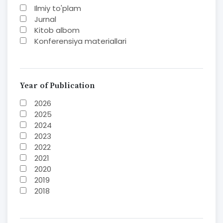
Ilmiy to'plam
Jurnal
Kitob albom
Konferensiya materiallari
Laboratoriya ishi
Lug'at
Maqolalar
Metodik qo`llanma
Year of Publication
Monografiya
2026
Mustaqil ish
2025
Nazorat savollari-testlar
2024
O'quv qo'llanma
2023
O'quv yoki fan dasturlari
2022
O'quv-uslubiy majmua
2021
O'quv-uslubiy qo'llanma
2020
Prezident asarlari
2019
Risola
2018
Taqdimot
2017
2016