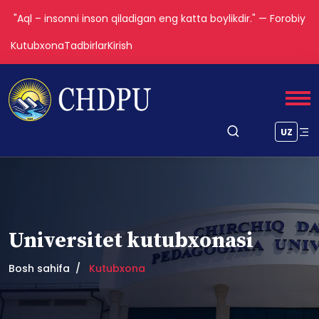
"Aql – insonni inson qiladigan eng katta boylikdir." — Forobiy
Kutubxona
Tadbirlar
Kirish
UZ
Universitet kutubxonasi
Bosh sahifa
Kutubxona