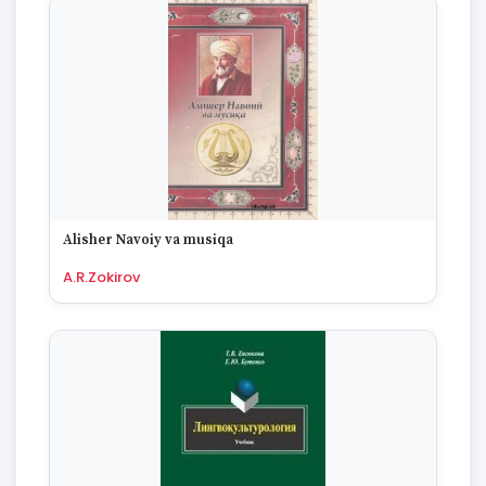
Аlisher Navoiy va musiqa
A.R.Zokirov