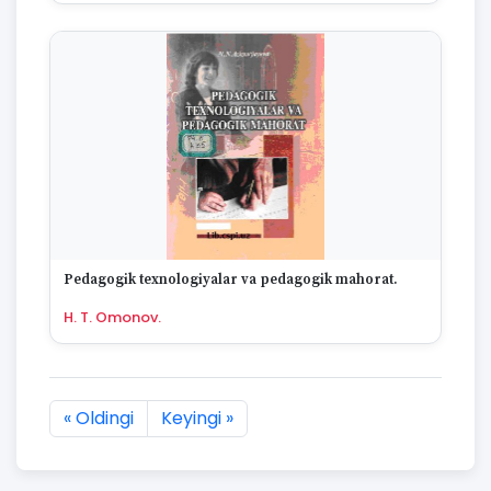
Pedagogik texnologiyalar va pedagogik mahorat.
H. T. Omonov.
« Oldingi
Keyingi »
7877 natijaning :first dan :last gacha ko'rsatildi