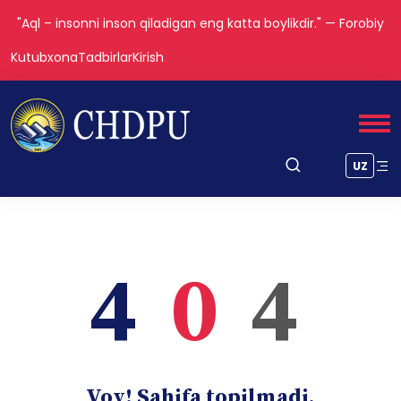
"Aql – insonni inson qiladigan eng katta boylikdir." — Forobiy
Kutubxona
Tadbirlar
Kirish
UZ
4
0
4
Voy! Sahifa topilmadi.