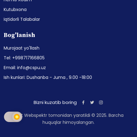
Kutubxona
Iqtidorli Talabalar
Bog'lanish
Murojaat yo'llash
Tel: +998717166805
Email: info@cspu.uz
Ish kunlari: Dushanba - Juma , 9.00 -18:00
Bizni kuzatib boring
Sayt Webspektr tomonidan yaratildi © 2025. Barcha
huquqlar himoyalangan.