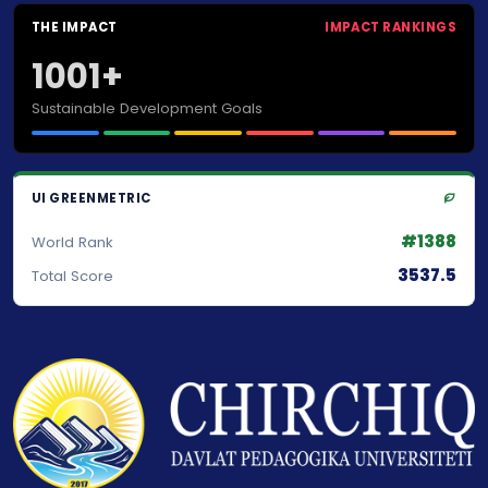
THE IMPACT
IMPACT RANKINGS
1001+
Sustainable Development Goals
UI GREENMETRIC
#1388
World Rank
3537.5
Total Score