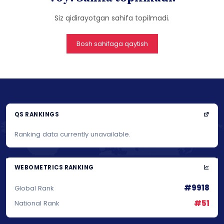
Siz qidirayotgan sahifa topilmadi.
Bosh sahifaga qaytish
QS RANKINGS
Ranking data currently unavailable.
WEBOMETRICS RANKING
#9918
Global Rank
#51
National Rank