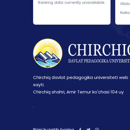
Ranking data currently unavailable.
Glob
Nati
Chirchiq davlat pedagogika universiteti web
sayti.
Chirchiq shahri, Amir Temur ko'chasi 104 uy
.
Bizni kuzatib boring