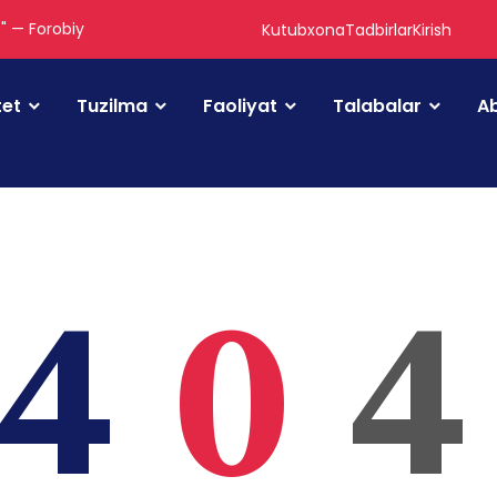
." — Forobiy
Kutubxona
Tadbirlar
Kirish
tet
Tuzilma
Faoliyat
Talabalar
Ab
4
0
4