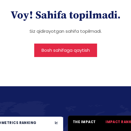
Voy! Sahifa topilmadi.
Siz qidirayotgan sahifa topilmadi.
Bosh sahifaga qaytish
THE IMPACT
IMPACT RAN
METRICS RANKING