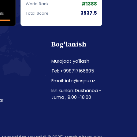
#1388
World Rank
3537.5
ls
Total Score
Bog'lanish
Murojaat yo'llash
Tel: +998717166805
Email: info@cspu.uz
Ish kunlari: Dushanba -
Juma , 9.00 -18:00
ar