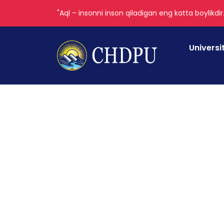
"Aql – insonni inson qiladigan eng katta boylikdir
Universi