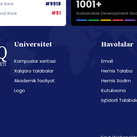
1001+
#9918
al Rank
#51
Sustainable Development Goa
onal Rank
Universitet
Havolalar
Kampuslar xaritasi
Email
Xalqaro talabalar
Hemis Talaba
Akademik faoliyat
Hemis Xodim
Logo
Kutubxona
Iqtidorli Talabal