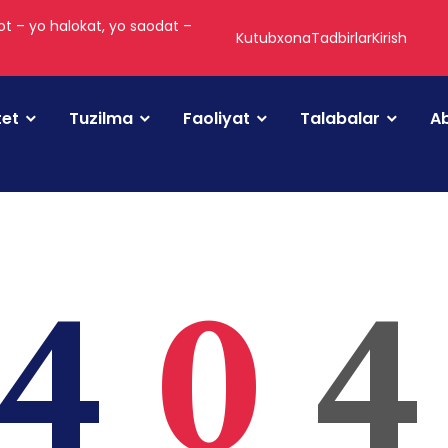
t – yo halokat, yo saodat –
Kutubxona
Tadbirlar
Kirish
tet
Tuzilma
Faoliyat
Talabalar
Ab
4
0
4