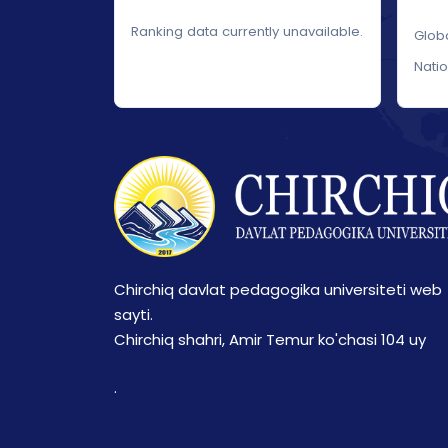
Ranking data currently unavailable.
Glob
Nati
Chirchiq davlat pedagogika universiteti web
sayti.
Chirchiq shahri, Amir Temur ko'chasi 104 uy
.