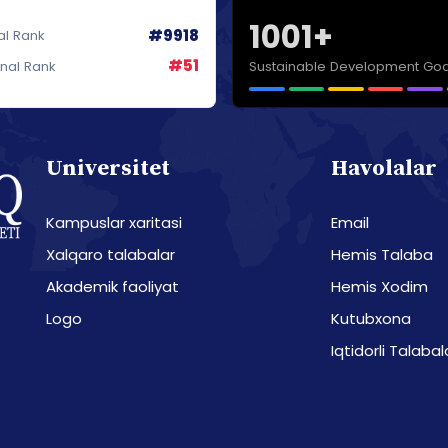
1001+
#9918
al Rank
#51
Sustainable Development Goa
onal Rank
Universitet
Havolalar
Kampuslar xaritasi
Email
Xalqaro talabalar
Hemis Talaba
Akademik faoliyat
Hemis Xodim
Logo
Kutubxona
Iqtidorli Talabal