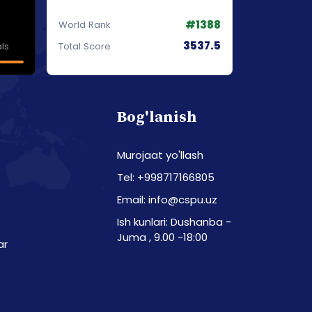
#1388
World Rank
3537.5
ls
Total Score
Bog'lanish
Murojaat yo'llash
Tel: +998717166805
Email: info@cspu.uz
Ish kunlari: Dushanba -
Juma , 9.00 -18:00
ar