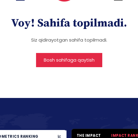
Voy! Sahifa topilmadi.
Siz qidirayotgan sahifa topilmadi.
Bosh sahifaga qaytish
THE IMPACT
IMPACT RAN
METRICS RANKING