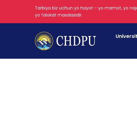
Tarbiya biz uchun yo hayot – yo mamot, yo najo
yo falokat masalasidir.
Universi