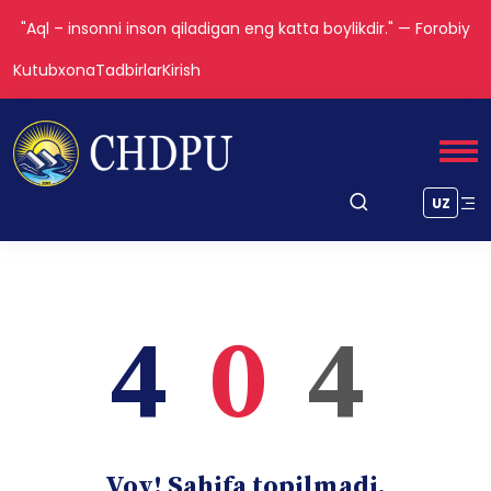
"Aql – insonni inson qiladigan eng katta boylikdir." — Forobiy
Kutubxona
Tadbirlar
Kirish
UZ
4
0
4
Voy! Sahifa topilmadi.