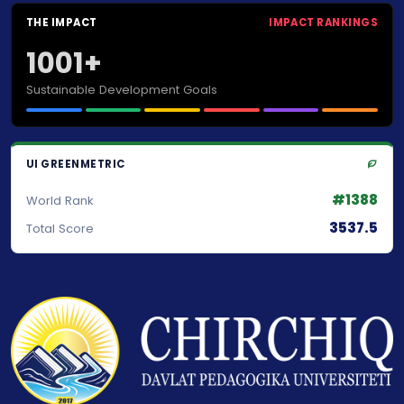
THE IMPACT
IMPACT RANKINGS
1001+
Sustainable Development Goals
UI GREENMETRIC
#1388
World Rank
3537.5
Total Score