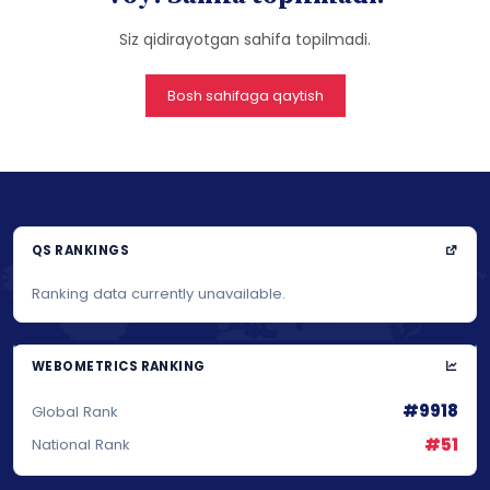
Siz qidirayotgan sahifa topilmadi.
Bosh sahifaga qaytish
QS RANKINGS
Ranking data currently unavailable.
WEBOMETRICS RANKING
#9918
Global Rank
#51
National Rank