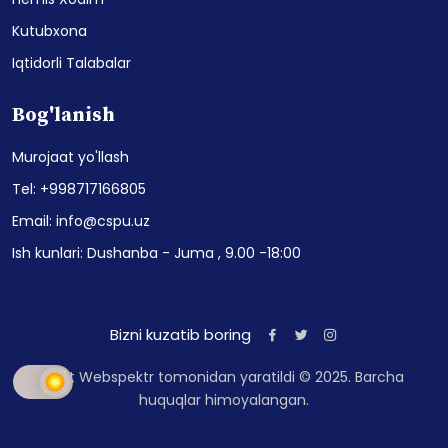
Kutubxona
Iqtidorli Talabalar
Bog'lanish
Murojaat yo'llash
Tel: +998717166805
Email: info@cspu.uz
Ish kunlari: Dushanba - Juma , 9.00 -18:00
Bizni kuzatib boring
Sayt Webspektr tomonidan yaratildi © 2025. Barcha
huquqlar himoyalangan.