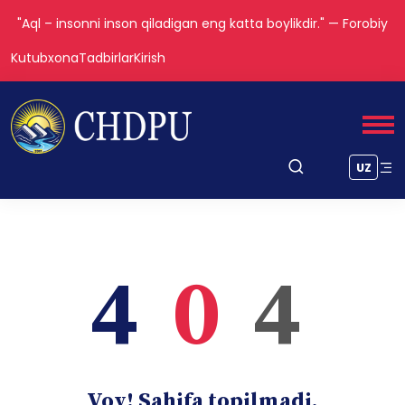
"Aql – insonni inson qiladigan eng katta boylikdir." — Forobiy
Kutubxona
Tadbirlar
Kirish
UZ
4
0
4
Voy! Sahifa topilmadi.