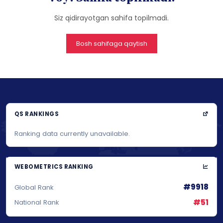
Siz qidirayotgan sahifa topilmadi.
Bosh sahifaga qaytish
QS RANKINGS
Ranking data currently unavailable.
WEBOMETRICS RANKING
#9918
Global Rank
#51
National Rank