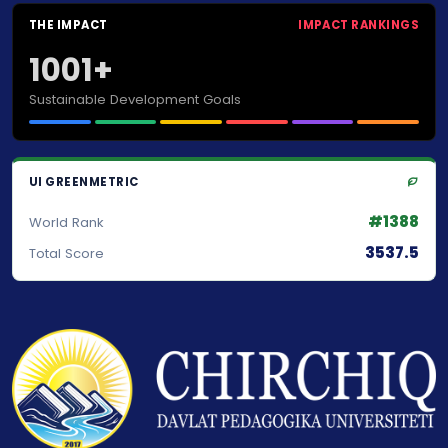
THE IMPACT
IMPACT RANKINGS
1001+
Sustainable Development Goals
UI GREENMETRIC
#1388
World Rank
3537.5
Total Score