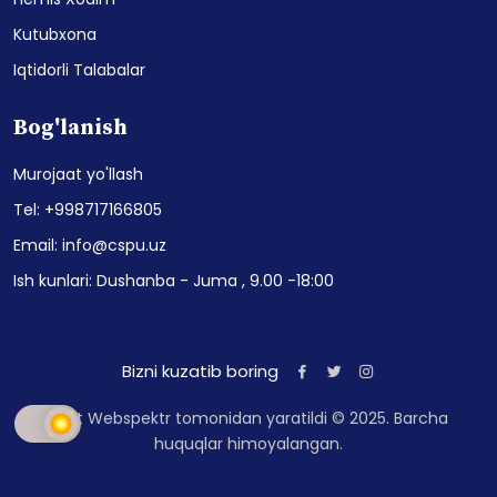
Kutubxona
Iqtidorli Talabalar
Bog'lanish
Murojaat yo'llash
Tel: +998717166805
Email: info@cspu.uz
Ish kunlari: Dushanba - Juma , 9.00 -18:00
Bizni kuzatib boring
Sayt Webspektr tomonidan yaratildi © 2025. Barcha
huquqlar himoyalangan.