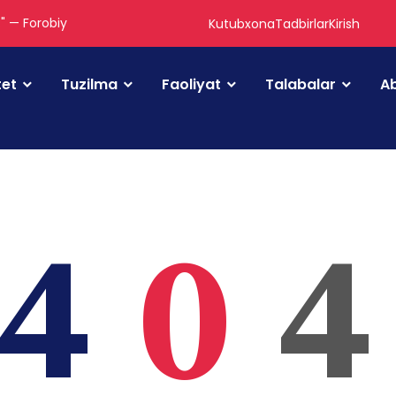
." — Forobiy
Kutubxona
Tadbirlar
Kirish
tet
Tuzilma
Faoliyat
Talabalar
Ab
4
0
4