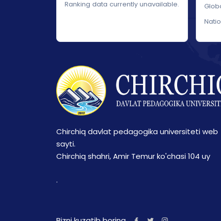
Ranking data currently unavailable.
Glob
Nati
Chirchiq davlat pedagogika universiteti web
sayti.
Chirchiq shahri, Amir Temur ko'chasi 104 uy
.
Bizni kuzatib boring