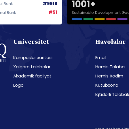
1001+
#9918
al Rank
#51
Sustainable Development Goa
onal Rank
Universitet
Havolalar
Kampuslar xaritasi
Email
Xalqaro talabalar
Hemis Talaba
Akademik faoliyat
Hemis Xodim
Logo
Kutubxona
Iqtidorli Talabal