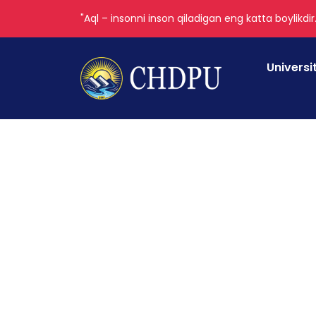
"Aql – insonni inson qiladigan eng katta boylikdir
Universi