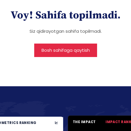
Voy! Sahifa topilmadi.
Siz qidirayotgan sahifa topilmadi.
Bosh sahifaga qaytish
THE IMPACT
IMPACT RAN
METRICS RANKING