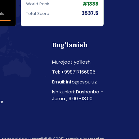
#1388
World Rank
3537.5
ls
Total Score
Bog'lanish
Murojaat yo'llash
Tel: +998717166805
Email: info@cspu.uz
Ish kunlari: Dushanba -
Juma , 9.00 -18:00
ar