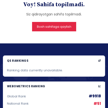
Voy! Sahifa topilmadi.
Siz qidirayotgan sahifa topilmadi.
Bosh sahifaga qaytish
QS RANKINGS
Ranking data currently unavailable.
WEBOMETRICS RANKING
#9918
Global Rank
#51
National Rank