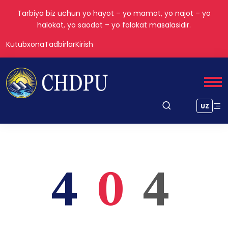
Tarbiya biz uchun yo hayot – yo mamot, yo najot – yo
halokat, yo saodat – yo falokat masalasidir.
Kutubxona
Tadbirlar
Kirish
UZ
4
0
4