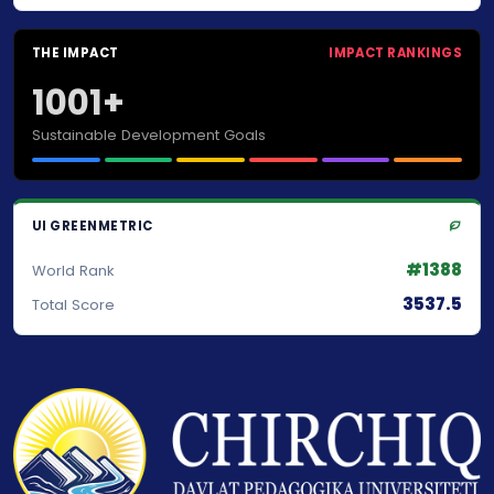
THE IMPACT
IMPACT RANKINGS
1001+
Sustainable Development Goals
UI GREENMETRIC
#1388
World Rank
3537.5
Total Score