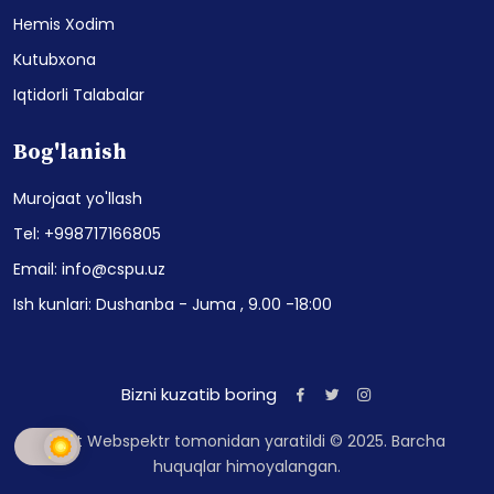
Hemis Xodim
Kutubxona
Iqtidorli Talabalar
Bog'lanish
Murojaat yo'llash
Tel: +998717166805
Email: info@cspu.uz
Ish kunlari: Dushanba - Juma , 9.00 -18:00
Bizni kuzatib boring
Sayt Webspektr tomonidan yaratildi © 2025. Barcha
huquqlar himoyalangan.