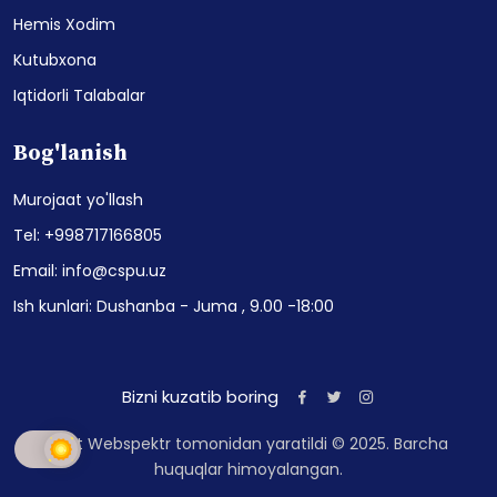
Hemis Xodim
Kutubxona
Iqtidorli Talabalar
Bog'lanish
Murojaat yo'llash
Tel: +998717166805
Email: info@cspu.uz
Ish kunlari: Dushanba - Juma , 9.00 -18:00
Bizni kuzatib boring
Sayt Webspektr tomonidan yaratildi © 2025. Barcha
huquqlar himoyalangan.