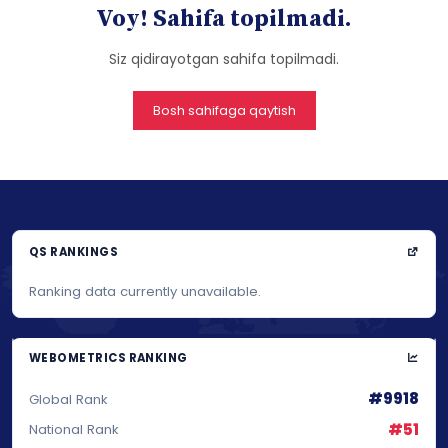
Voy! Sahifa topilmadi.
Siz qidirayotgan sahifa topilmadi.
Bosh sahifaga qaytish
QS RANKINGS
Ranking data currently unavailable.
WEBOMETRICS RANKING
#9918
Global Rank
#51
National Rank