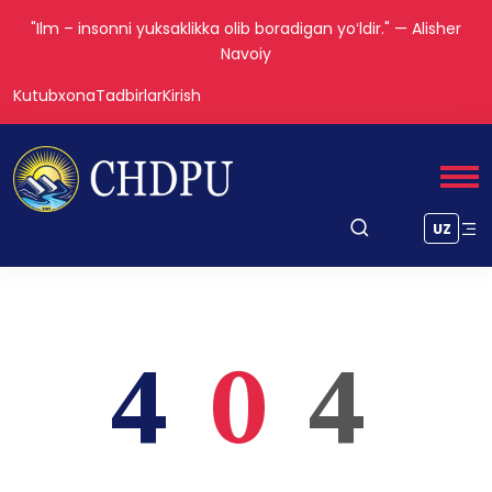
"Ilm – insonni yuksaklikka olib boradigan yoʻldir." — Alisher
Navoiy
Kutubxona
Tadbirlar
Kirish
UZ
4
0
4