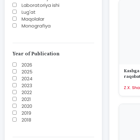
Laboratoriya ishi
Lug'at
Maqolalar
Monografiya
Mustaqil ish
Nazorat savoollari
Jurnal
O'quv yoki fan dasturlari
Year of Publication
O'quv-uslubiy majmua
2026
O'quv-uslubiy qo'llanma
Kasbga y
2025
Prezident asarlari
raqobat
2024
Risola
2023
Taqdimot
Z.X. Sh
2022
To'plam
2021
Книга-альбом
2020
Методическое пособие
2019
Учебник
2018
Учебное пособие
2017
2016