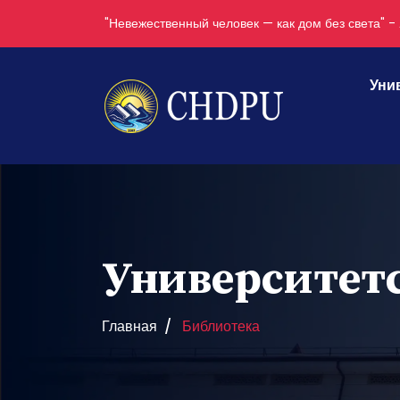
"Невежественный человек — как дом без света" - 
Уни
Университет
Главная
Библиотека