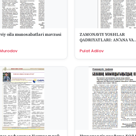
iy oila munosabatlari mavzusi
ZAMONAVIY YOSHLAR
QADRIYATLARI: AN’ANA VA
INNOVATSIYA TO‘QNASHUV
 Murodov
Pulat Adilov
YANGI AVLOD