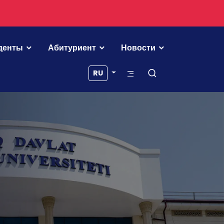
денты
Абитуриент
Новости
RU