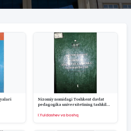
yalari
Nizomiy nomidagi Toshkent davlat
pedagogika universitetining tashkil
topganligiga 80 yil toʼldi.
I.Yuldashev va boshq