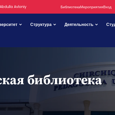
Abdulla Avloniy
Библиотека
Мероприятия
Вход
верситет
Структура
Деятельность
Сту
ская библиотека