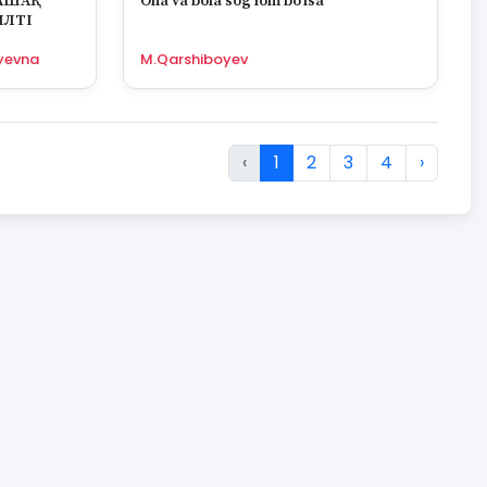
ЛАШАҚ
Ona va bola sog‘lom bo‘lsa
ЛТІ
yevna
M.Qarshiboyev
‹
1
2
3
4
›