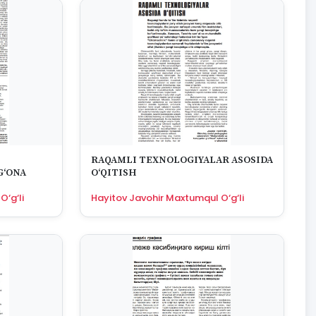
RAQAMLI TEXNOLOGIYALAR ASOSIDA
G‘ONA
O‘QITISH
‘g‘li
Hayitov Javohir Maxtumqul O‘g‘li