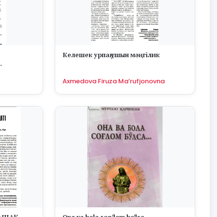
Келешек урпақ ушын мәңгілик
IDAGI
Axmedova Firuza Ma’rufjonovna