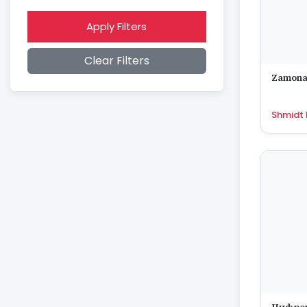
2015
2014
Apply Filters
2013
2012
Clear Filters
2011
2010
Zamonav
2009
2008
Shmidt
2007
2006
2005
2004
2003
2002
2001
2000
1999
1998
1997
1996
1995