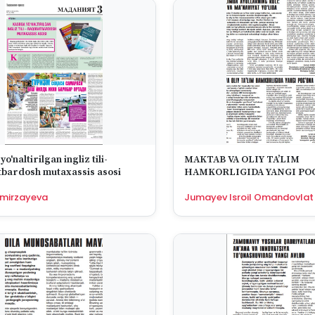
o'naltirilgan ingliz tili-
MAKTAB VA OLIY TA’LIM
bardosh mutaxassis asosi
HAMKORLIGIDA YANGI PO
amirzayeva
Jumayev Isroil Omandovlat O