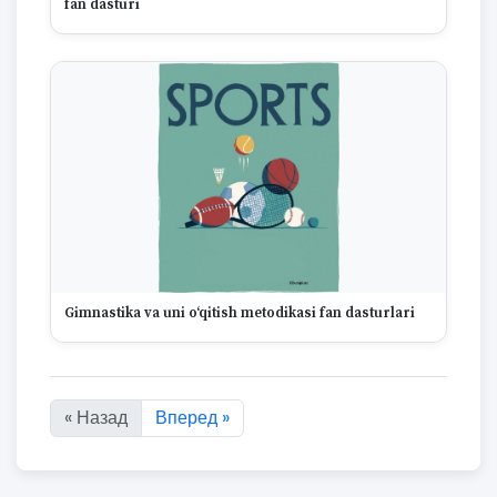
fan dasturi
Gimnastika va uni o‘qitish metodikasi fan dasturlari
« Назад
Вперед »
Показано с :first по :last из 157 результатов