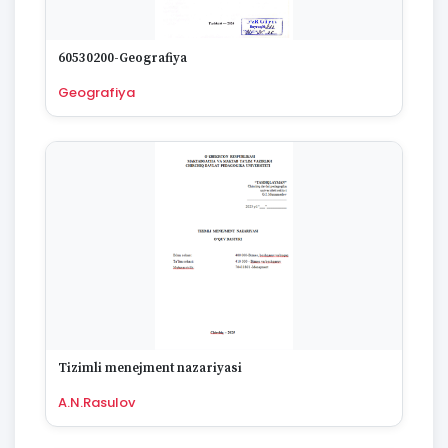
1922
1670
60530200-Geografiya
Geografiya
Tizimli menejment nazariyasi
A.N.Rasulov