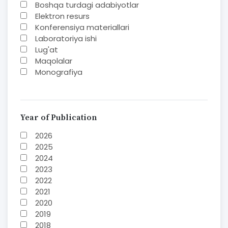
Boshqa turdagi adabiyotlar
Elektron resurs
Konferensiya materiallari
Laboratoriya ishi
Lug'at
Maqolalar
Monografiya
Mustaqil ish
Nazorat savoollari
Jurnal
O'quv yoki fan dasturlari
Year of Publication
O'quv-uslubiy majmua
2026
O'quv-uslubiy qo'llanma
2025
Prezident asarlari
2024
Risola
2023
Taqdimot
2022
To'plam
2021
Книга-альбом
2020
Методическое пособие
2019
Учебник
2018