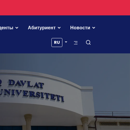
денты
Абитуриент
Новости
RU