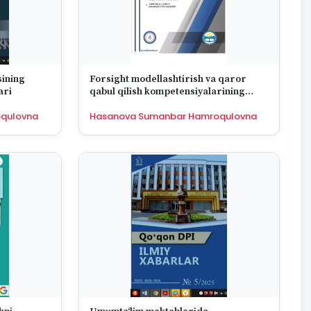
sining
Forsight modellashtirish va qaror
ari
qabul qilish kompetensiyalarining
integratsiyasi
qulovna
Hasanova Sumanbar Hamroqulovna