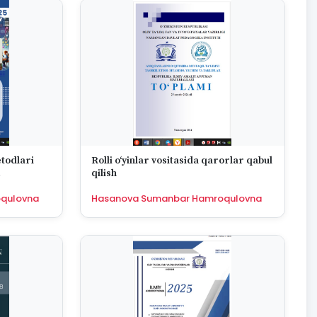
etodlari
Rolli oʻyinlar vositasida qarorlar qabul
qilish
irish
qulovna
Hasanova Sumanbar Hamroqulovna