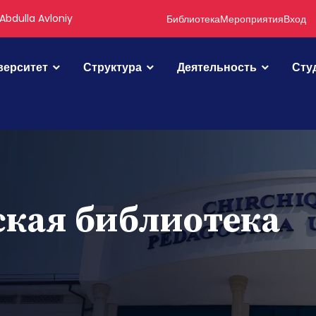
Abdulla Avloniy
Библиотека
Мероприятия
Вход
верситет
Структура
Деятельность
Сту
ская библиотека