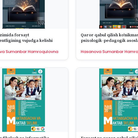
izimida forsayt
Qaror qabul qilish koʻnikma
ntligining vujudga kelishi
psixologik-pedagogik asosl
va Sumanbar Hamroqulovna
Hasanova Sumanbar Hamro