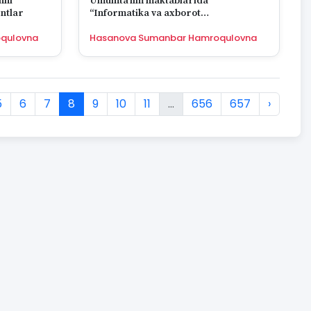
hni
Umumtaʻlim maktablarida
ntlar
“Informatika va axborot
texnologiyalari” fanini oʻqitishda
qulovna
Hasanova Sumanbar Hamroqulovna
xorijiy tajribalar
5
6
7
8
9
10
11
...
656
657
›