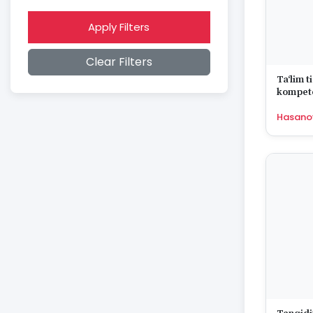
2015
2014
Apply Filters
2013
2012
Clear Filters
2011
2010
Taʻlim t
2009
kompete
2008
Hasano
2007
2006
2005
2004
2003
2002
2001
2000
1999
1998
1997
1996
1995