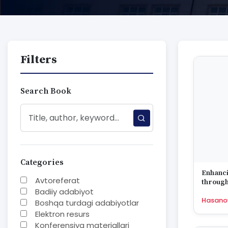
Filters
Search Book
Categories
Enhanci
Avtoreferat
through
Badiiy adabiyot
on artif
Hasano
Boshqa turdagi adabiyotlar
Elektron resurs
Konferensiya materiallari