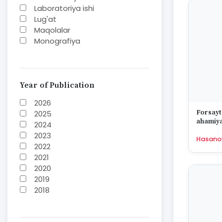
Laboratoriya ishi
Lug'at
Maqolalar
Monografiya
Mustaqil ish
Nazorat savoollari
Jurnal
O'quv yoki fan dasturlari
Year of Publication
O'quv-uslubiy majmua
2026
O'quv-uslubiy qo'llanma
Forsayt
2025
Prezident asarlari
ahamiya
2024
Risola
2023
Taqdimot
Hasano
2022
To'plam
2021
Книга-альбом
2020
Методическое пособие
2019
Учебник
2018
Учебное пособие
2017
2016