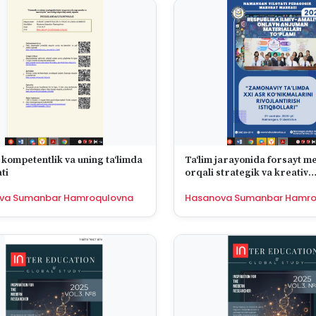
 kompetentlik va uning taʻlimda
Taʻlim jarayonida forsayt m
ti
orqali strategik va kreativ
kompetensiyalarni rivojlant
va Sumanbar Hamroqulovna
Hasanova Sumanbar Hamro