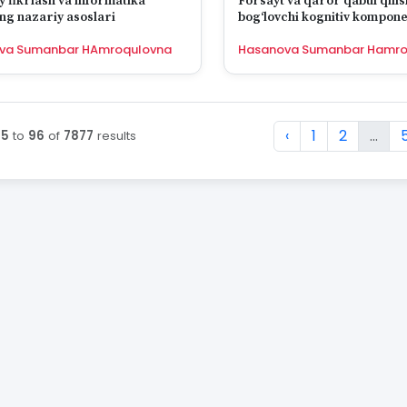
y fikrlash va informatika
Forsayt va qaror qabul qilis
ing nazariy asoslari
bogʻlovchi kognitiv kompone
va Sumanbar HAmroqulovna
Hasanova Sumanbar Hamro
‹
1
2
...
85
to
96
of
7877
results
 :first по :last из 7877 результатов