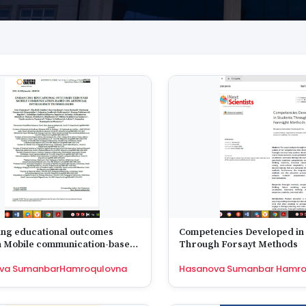
ng educational outcomes
Competencies Developed in
 Mobile communication-based
Through Forsayt Methods
icial Intelligence technologies
va SumanbarHamroqulovna
Hasanova Sumanbar Hamro