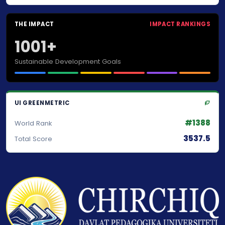
THE IMPACT
IMPACT RANKINGS
1001+
Sustainable Development Goals
UI GREENMETRIC
#1388
World Rank
3537.5
Total Score