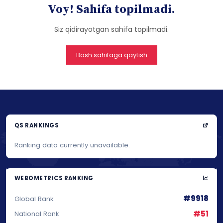
Voy! Sahifa topilmadi.
Siz qidirayotgan sahifa topilmadi.
Bosh sahifaga qaytish
QS RANKINGS
Ranking data currently unavailable.
WEBOMETRICS RANKING
#9918
Global Rank
#51
National Rank