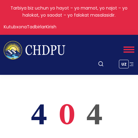
Tarbiya biz uchun yo hayot – yo mamot, yo najot – yo
halokat, yo saodat – yo falokat masalasidir.
Kutubxona
Tadbirlar
Kirish
UZ
4
0
4