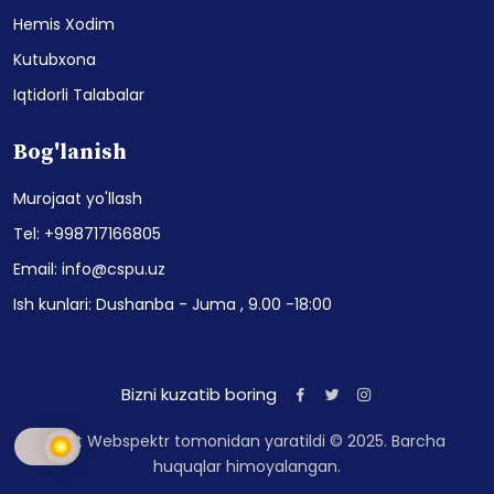
Hemis Xodim
Kutubxona
Iqtidorli Talabalar
Bog'lanish
Murojaat yo'llash
Tel: +998717166805
Email: info@cspu.uz
Ish kunlari: Dushanba - Juma , 9.00 -18:00
Bizni kuzatib boring
Sayt Webspektr tomonidan yaratildi © 2025. Barcha
huquqlar himoyalangan.