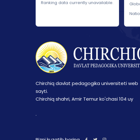
Ranking data currently unavailable.
Glob
Nati
Chirchiq davlat pedagogika universiteti web
sayti.
Chirchiq shahri, Amir Temur ko'chasi 104 uy
.
Bizni kuzatib boring