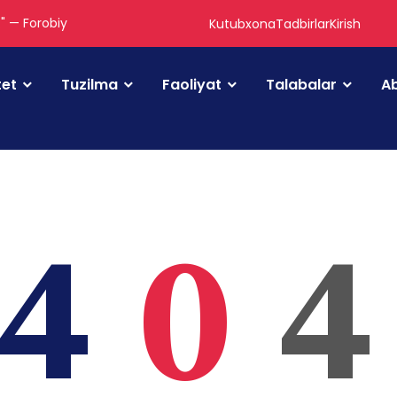
." — Forobiy
Kutubxona
Tadbirlar
Kirish
tet
Tuzilma
Faoliyat
Talabalar
Ab
4
0
4