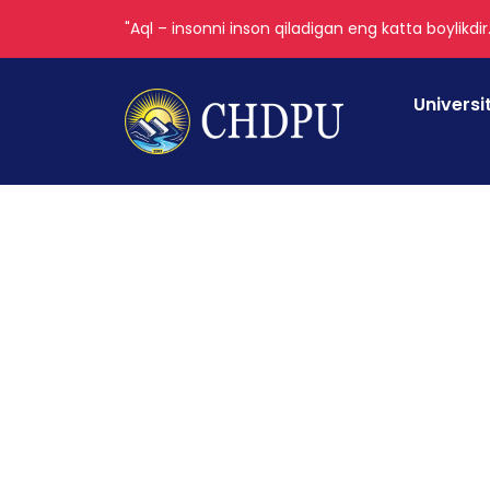
"Aql – insonni inson qiladigan eng katta boylikdir
Universi