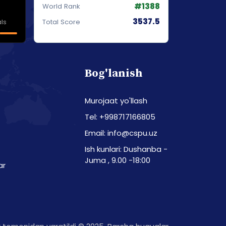
#1388
World Rank
3537.5
ls
Total Score
Bog'lanish
Murojaat yo'llash
Tel: +998717166805
Email: info@cspu.uz
Ish kunlari: Dushanba -
Juma , 9.00 -18:00
ar