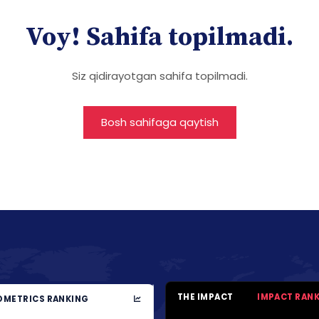
Voy! Sahifa topilmadi.
Siz qidirayotgan sahifa topilmadi.
Bosh sahifaga qaytish
THE IMPACT
IMPACT RAN
METRICS RANKING