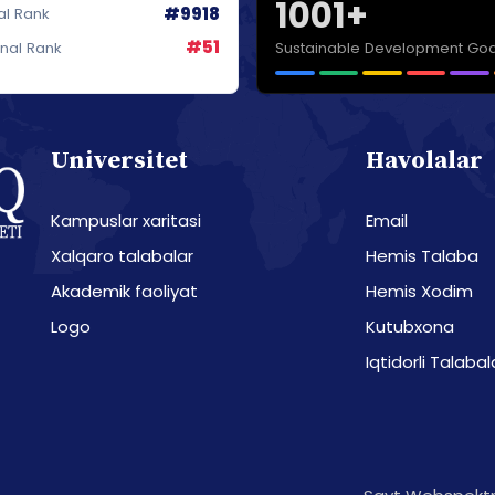
1001+
#9918
al Rank
#51
Sustainable Development Goa
onal Rank
Universitet
Havolalar
Kampuslar xaritasi
Email
Xalqaro talabalar
Hemis Talaba
Akademik faoliyat
Hemis Xodim
Logo
Kutubxona
Iqtidorli Talabal