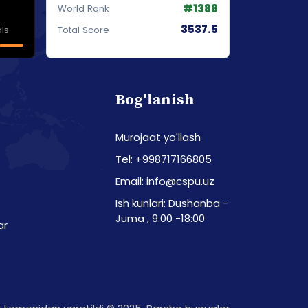
#1388
World Rank
3537.5
ls
Total Score
Bog'lanish
Murojaat yo'llash
Tel: +998717166805
Email: info@cspu.uz
Ish kunlari: Dushanba -
Juma , 9.00 -18:00
ar