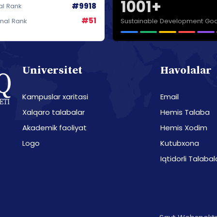
1001+
#9918
al Rank
#51
Sustainable Development Goa
onal Rank
Universitet
Havolalar
Kampuslar xaritasi
Email
Xalqaro talabalar
Hemis Talaba
Akademik faoliyat
Hemis Xodim
Logo
Kutubxona
Iqtidorli Talabal