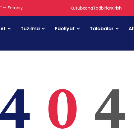
." — Forobiy
Kutubxona
Tadbirlar
Kirish
tet
Tuzilma
Faoliyat
Talabalar
Ab
4
0
4