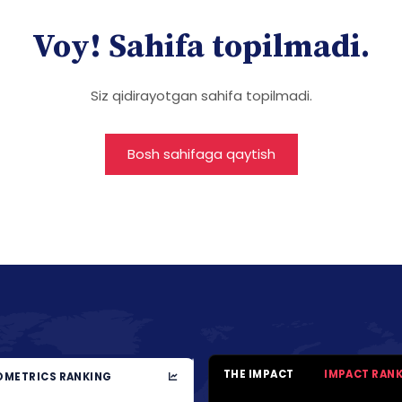
Voy! Sahifa topilmadi.
Siz qidirayotgan sahifa topilmadi.
Bosh sahifaga qaytish
THE IMPACT
IMPACT RAN
METRICS RANKING