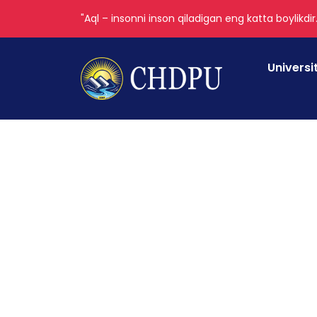
"Aql – insonni inson qiladigan eng katta boylikdir
Universi