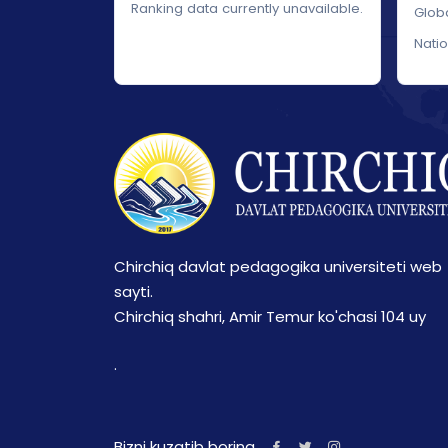
Ranking data currently unavailable.
Glob
Nati
Chirchiq davlat pedagogika universiteti web
sayti.
Chirchiq shahri, Amir Temur ko'chasi 104 uy
.
Bizni kuzatib boring