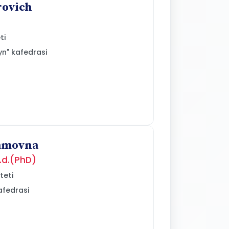
rovich
ti
yn" kafedrasi
amovna
f.d.(PhD)
teti
kafedrasi