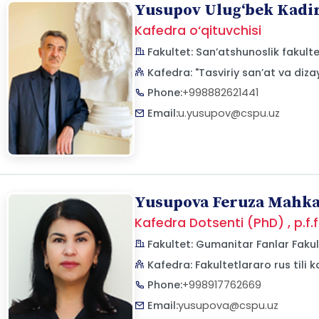
Yusupov Ulug‘bek Kadi
Kafedra o‘qituvchisi
Fakultet: San’atshunoslik fakulte
Kafedra: "Tasviriy san’at va diza
Phone:
+998882621441
Email:
u.yusupov@cspu.uz
Yusupova Feruza Mahk
Kafedra Dotsenti (PhD) , p.f.
Fakultet: Gumanitar Fanlar Fakul
Kafedra: Fakultetlararo rus tili 
Phone:
+998917762669
Email:
yusupova@cspu.uz