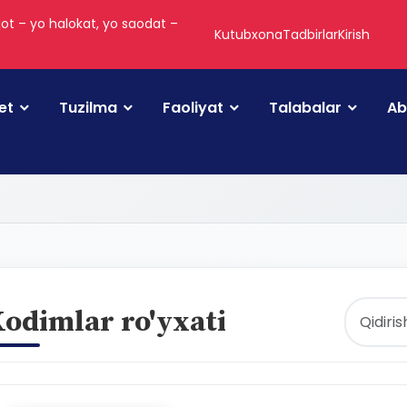
ot – yo halokat, yo saodat –
Kutubxona
Tadbirlar
Kirish
et
Tuzilma
Faoliyat
Talabalar
Ab
odimlar ro'yxati