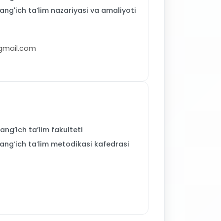
g'ich ta’lim nazariyasi va amaliyoti
gmail.com
ng’ich ta’lim fakulteti
ngʻich taʻlim metodikasi kafedrasi