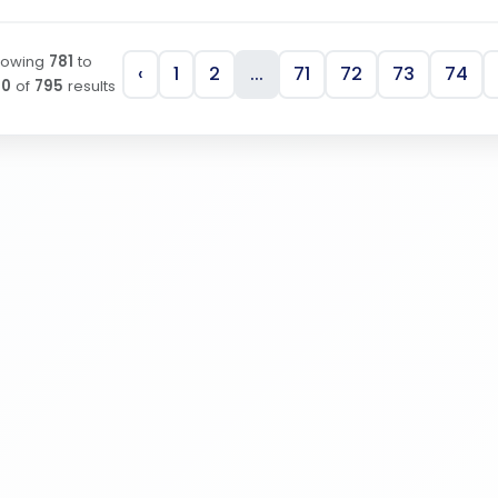
howing
781
to
‹
1
2
...
71
72
73
74
90
of
795
results