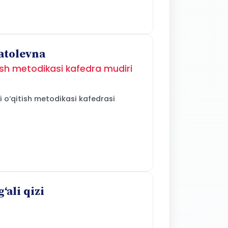
atolevna
qitish metodikasi kafedra mudiri
ini o‘qitish metodikasi kafedrasi
‘ali qizi