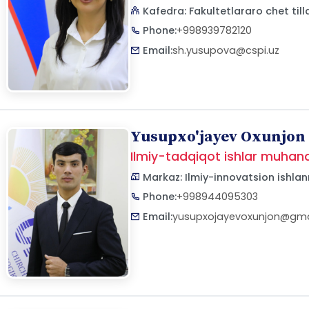
Kafedra: Fakultetlararo chet till
Phone:
+998939782120
Email:
sh.yusupova@cspi.uz
Yusupxo'jayev Oxunjon S
Ilmiy-tadqiqot ishlar muhand
Markaz: Ilmiy-innovatsion ishlanm
Phone:
+998944095303
Email:
yusupxojayevoxunjon@gma