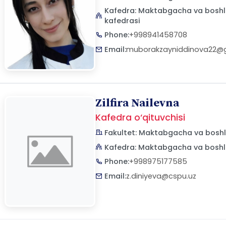
Kafedra: Maktabgacha va boshlan
kafedrasi
Phone:
+998941458708
Email:
muborakzayniddinova22@
Zilfira Nailevna
Kafedra o‘qituvchisi
Fakultet: Maktabgacha va boshla
Kafedra: Maktabgacha va boshla
Phone:
+998975177585
Email:
z.diniyeva@cspu.uz