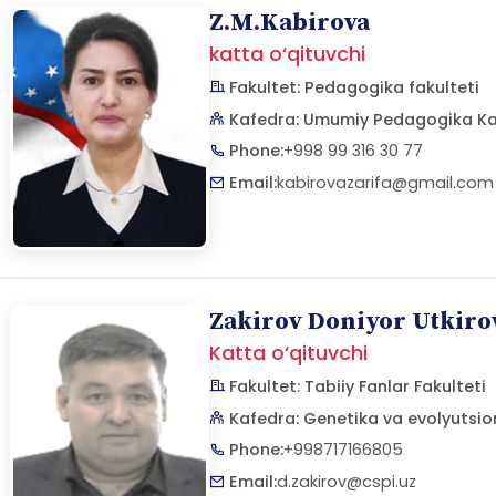
Z.M.Kabirova
katta o‘qituvchi
Fakultet: Pedagogika fakulteti
Kafedra: Umumiy Pedagogika Ka
Phone:
+998 99 316 30 77
Email:
kabirovazarifa@gmail.com
Zakirov Doniyor Utkiro
Katta o‘qituvchi
Fakultet: Tabiiy Fanlar Fakulteti
Kafedra: Genetika va evolyutsio
Phone:
+998717166805
Email:
d.zakirov@cspi.uz