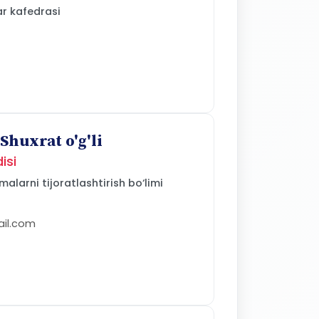
ar kafedrasi
huxrat o'g'li
isi
alarni tijoratlashtirish bo‘limi
il.com