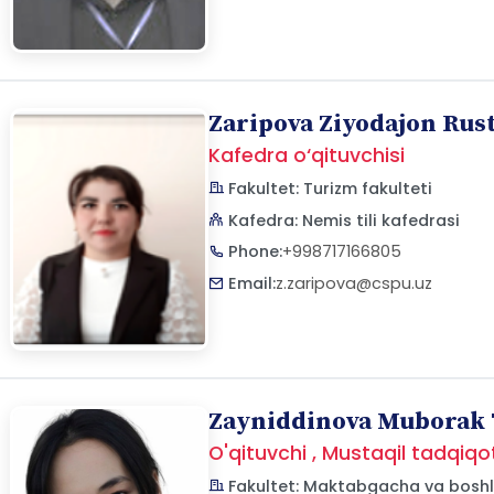
Zaripova Ziyodajon Rus
Kafedra o‘qituvchisi
Fakultet: Turizm fakulteti
Kafedra: Nemis tili kafedrasi
Phone:
+998717166805
Email:
z.zaripova@cspu.uz
Zayniddinova Muborak T
O'qituvchi , Mustaqil tadqiqo
Fakultet: Maktabgacha va boshla