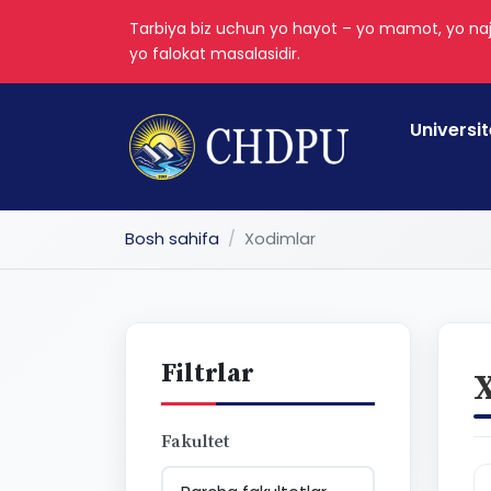
Tarbiya biz uchun yo hayot – yo mamot, yo naj
yo falokat masalasidir.
Universit
Bosh sahifa
Xodimlar
Filtrlar
X
Fakultet