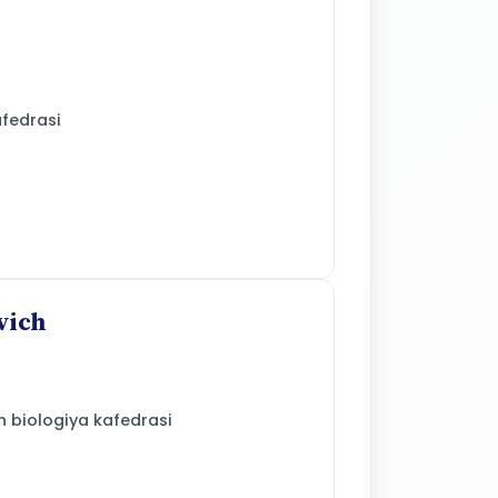
fedrasi
vich
n biologiya kafedrasi