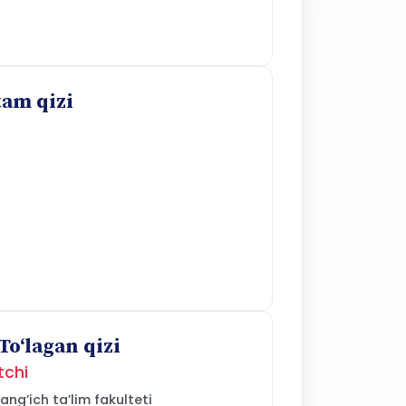
tam qizi
oʻlagan qizi
tchi
ng’ich ta’lim fakulteti