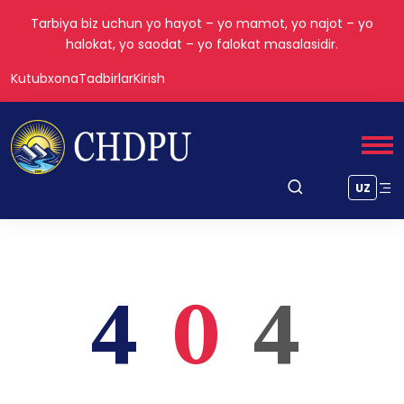
Tarbiya biz uchun yo hayot – yo mamot, yo najot – yo
halokat, yo saodat – yo falokat masalasidir.
Kutubxona
Tadbirlar
Kirish
UZ
4
0
4