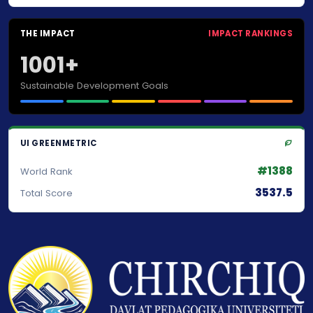
THE IMPACT
IMPACT RANKINGS
1001+
Sustainable Development Goals
UI GREENMETRIC
#1388
World Rank
3537.5
Total Score