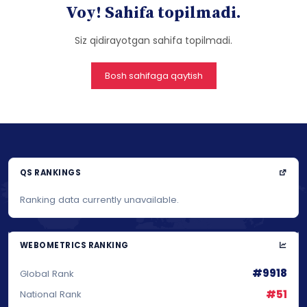
Voy! Sahifa topilmadi.
Siz qidirayotgan sahifa topilmadi.
Bosh sahifaga qaytish
QS RANKINGS
Ranking data currently unavailable.
WEBOMETRICS RANKING
#9918
Global Rank
#51
National Rank