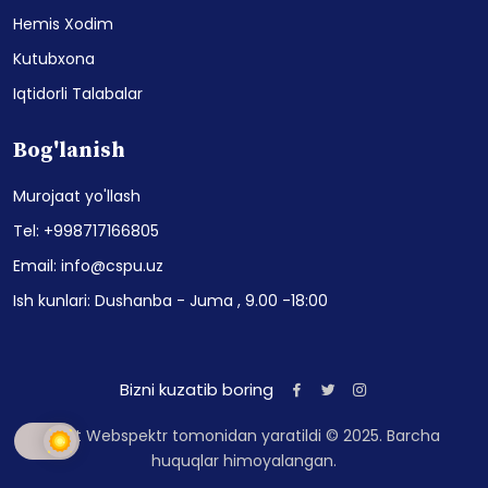
Hemis Xodim
Kutubxona
Iqtidorli Talabalar
Bog'lanish
Murojaat yo'llash
Tel: +998717166805
Email: info@cspu.uz
Ish kunlari: Dushanba - Juma , 9.00 -18:00
Bizni kuzatib boring
Sayt Webspektr tomonidan yaratildi © 2025. Barcha
huquqlar himoyalangan.