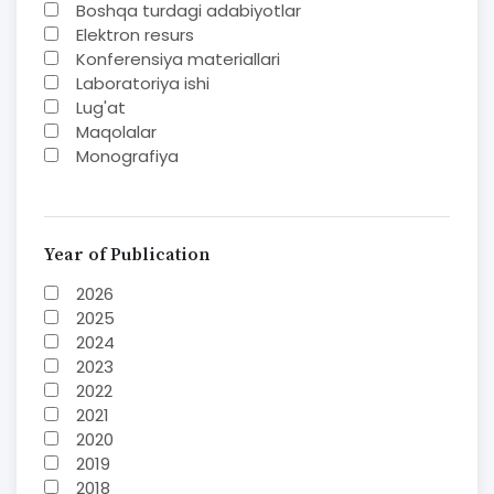
Boshqa turdagi adabiyotlar
Elektron resurs
Konferensiya materiallari
Laboratoriya ishi
Lug'at
Maqolalar
Monografiya
Mustaqil ish
Nazorat savoollari
Jurnal
O'quv yoki fan dasturlari
Year of Publication
O'quv-uslubiy majmua
2026
O'quv-uslubiy qo'llanma
2025
Prezident asarlari
2024
Risola
2023
Taqdimot
2022
To'plam
2021
Книга-альбом
2020
Методическое пособие
2019
Учебник
2018