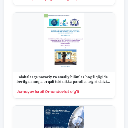
Talabalarga nazariy va amaliy bilimlar bog‘liqligida
berilgan nuqta orqali tekislikka parallel to‘g‘ri chiziq
o‘tkazishni tushuntirish
Jumayev Isroil Omandovlat o'g'li