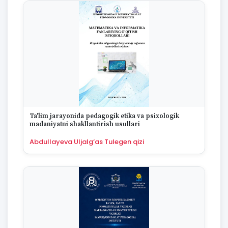
1977
1976
1975
1974
1973
1972
1970
1969
1968
1967
1965
Ta'lim jarayonida pedagogik etika va psixologik
1964
madaniyatni shakllantirish usullari
1963
Abdullayeva Uljalg‘as Tulegen qizi
1959
1958
1955
1954
1953
1949
1942
1928