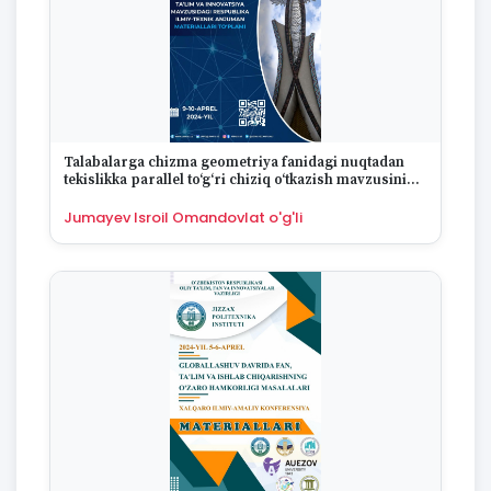
Talabalarga chizma geometriya fanidagi nuqtadan
tekislikka parallel to‘g‘ri chiziq o‘tkazish mavzusini
nazariy va amaliy bilimlari aloqadorligida o‘rgatish
Jumayev Isroil Omandovlat o'g'li