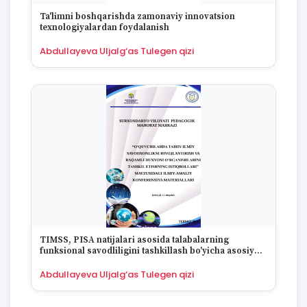
1997
Ta'limni boshqarishda zamonaviy innovatsion
1996
texnologiyalardan foydalanish
1995
1994
Abdullayeva Uljalg‘as Tulegen qizi
1993
1992
1991
1990
1989
1988
1987
1986
1985
1984
1983
1982
TIMSS, PISA natijalari asosida talabalarning
1981
funksional savodliligini tashkillash bo'yicha asosiy
1980
yo'nalishlar
Abdullayeva Uljalg‘as Tulegen qizi
1979
1978