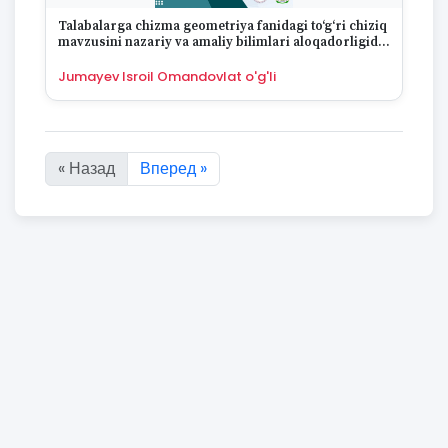
Talabalarga chizma geometriya fanidagi to‘g‘ri chiziq
mavzusini nazariy va amaliy bilimlari aloqadorligida
bog‘lab o‘rgatish
Jumayev Isroil Omandovlat o'g'li
« Назад
Вперед »
Показано с :first по :last из 7877 результатов