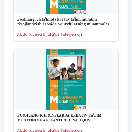
Boshlang‘ich ta’limda kreativ ta’lim muhitini
rivojlantirish asosida o‘quvchilarning muammolarni
hal qilish ko‘nikmalarini shakllantirish
Abdullayeva Uljalg‘as Tulegen qizi
BOSHLANG‘ICH SINFLARDA KREATIV TA’LIM
MUHITINI SHAKLLANTIRISH VA O‘QUV
MATERIALLARINING AHAMIYATI
Abdullayeva Uljalg‘as Tulegen qizi