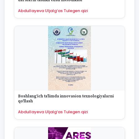
darslarni tashkil etish metodikasi
Abdullayeva Uljalg‘as Tulegen qizi
Boshlang‘ich ta'limda innovasion texnologiyalarni
qo‘llash
Abdullayeva Uljalg‘as Tulegen qizi