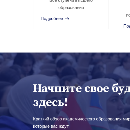
Все ступени высшего
образования
и
Подробнее
По
Начните свое бу
здесь!
Краткий обзор академического образования мир
которые вас ждут.