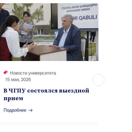
Новости университета
Ново
15 мая, 2026
04 мая
В ЧГПУ состоялся выездной
В го
прием
ЧГПУ
пред
Подробнее
Подроб