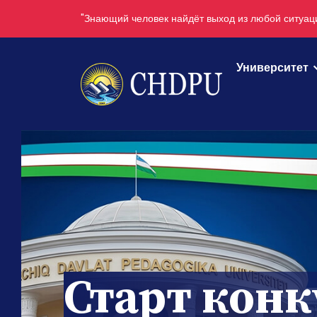
"Невежественный человек — как дом без света" - 
Университет
Старт конк