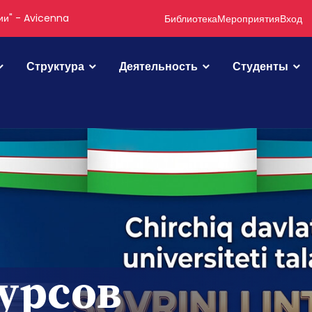
Abdulla Avloniy
Библиотека
Мероприятия
Вход
Структура
Деятельность
Студенты
урсов