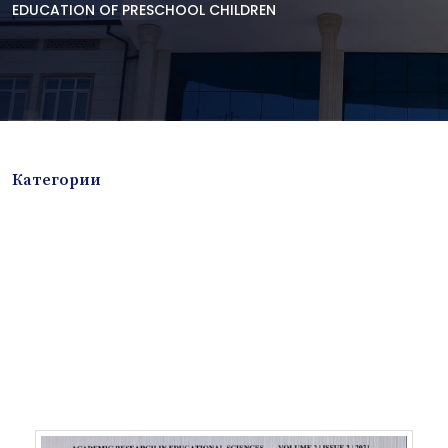
EDUCATION OF PRESCHOOL CHILDREN
Категории
Avtoreferat
Badiiy adabiyot
Boshqa turdagi adabiyotlar
Elektron resurs
Konferensiya materiallari
Laboratoriya ishi
Lug'at
Maqolalar
Monografiya
Mustaqil ish
Nazorat savoollari
Jurnal
O'quv yoki fan dasturlari
O'quv-uslubiy majmua
O'quv-uslubiy qo'llanma
Prezident asarlari
Risola
Taqdimot
To'plam
Книга-альбом
Методическое пособие
Учебник
Учебное пособие