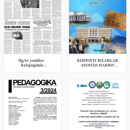
Ilg'or yoshlar -
KIMYOVIY BILIMLAR
kelajagimiz
ASOSIDA HARBIY
poydevoridir
KOMPETENTLIKNI RI...