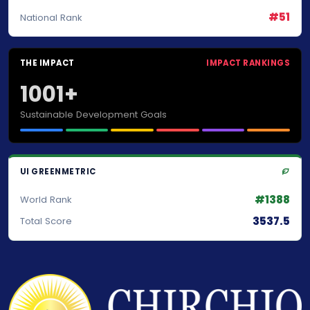
#51
National Rank
THE IMPACT
IMPACT RANKINGS
1001+
Sustainable Development Goals
UI GREENMETRIC
#1388
World Rank
3537.5
Total Score