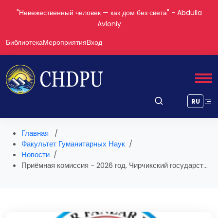
"Невежественный человек — как дом без света" - Abdulla
Avloniy
Библиотека
Мероприятия
Вход
RU
Главная
Факультет Гуманитарных Наук
Новости
Приёмная комиссия - 2026 год. Чирчикский государст...