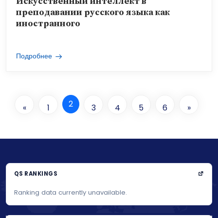
Искусственный интеллект в
преподавании русского языка как
иностранного
Подробнее
2
«
1
3
4
5
6
»
QS RANKINGS
Ranking data currently unavailable.