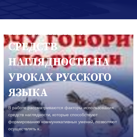
Научные статьи
Shokarimova K.A
ЭФФЕКТИВНОСТЬ
ПРИМЕНЕНИЯ
СРЕДСТВ
НАГЛЯДНОСТИ НА
УРОКАХ РУССКОГО
ЯЗЫКА
В работе рассматриваются факторы использования
средств наглядности, которые способствуют
формированию коммуникативных умений, позволяют
осуществлять к...