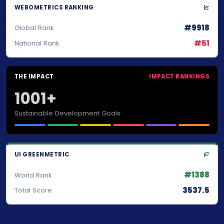
WEBOMETRICS RANKING
#9918
Global Rank
#51
National Rank
THE IMPACT
IMPACT RANKINGS
1001+
Sustainable Development Goals
UI GREENMETRIC
#1388
World Rank
3537.5
Total Score