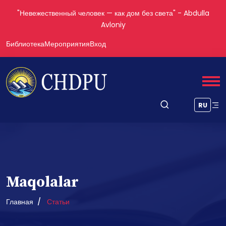
"Невежественный человек — как дом без света" - Abdulla
Avloniy
Библиотека
Мероприятия
Вход
RU
Maqolalar
Главная
Статьи